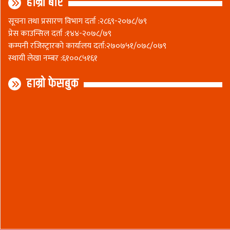
हाम्रो बारे
सूचना तथा प्रसारण विभाग दर्ता :२८६९-२०७८/७९
प्रेस काउन्सिल दर्ता :१४४-२०७८/७९
कम्पनी रजिस्ट्रारकाे कार्यालय दर्ता:२७०७५१/०७८/०७९
स्थायी लेखा नम्बर :६१००८५१६१
हाम्रो फेसबुक