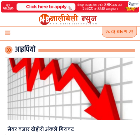
Skip
विज्ञापन
to
content
२०८३ श्रावण २२
आइपियो
सेयर बजार दोहोरो अंकले गिरावट