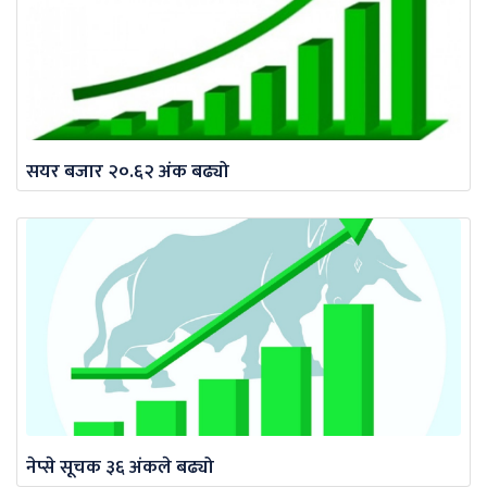
सयर बजार २०.६२ अंक बढ्यो
नेप्से सूचक ३६ अंकले बढ्यो