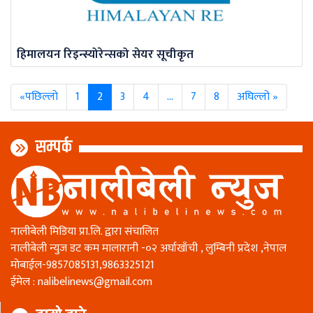
हिमालयन रिइन्स्योरेन्सको सेयर सूचीकृत
«पछिल्लो
1
2
3
4
…
7
8
अघिल्लो »
सम्पर्क
नालीबेली मिडिया प्रा.लि. द्वारा संचालित
नालीबेली न्युज डट कम मालारानी -०२ अर्घाखाँची , लुम्बिनी प्रदेश ,नेपाल
माेबाईल-9857085131,9863325121
ईमेल :
nalibelinews@gmail.com