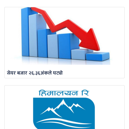
सेयर बजार २६.३६अंकले घट्यो