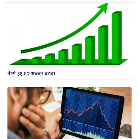
नेप्से ३१.६२ अंकले बढ्यो