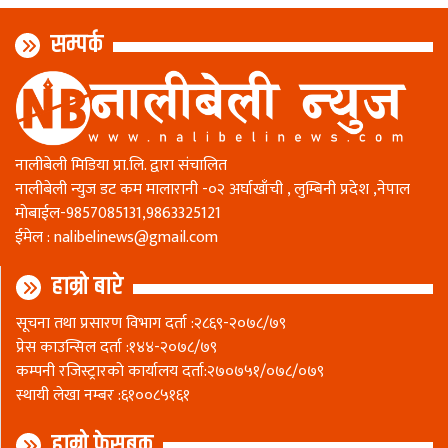
सम्पर्क
नालीबेली मिडिया प्रा.लि. द्वारा संचालित
नालीबेली न्युज डट कम मालारानी -०२ अर्घाखाँची , लुम्बिनी प्रदेश ,नेपाल
माेबाईल-9857085131,9863325121
ईमेल :
nalibelinews@gmail.com
हाम्रो बारे
सूचना तथा प्रसारण विभाग दर्ता :२८६९-२०७८/७९
प्रेस काउन्सिल दर्ता :१४४-२०७८/७९
कम्पनी रजिस्ट्रारकाे कार्यालय दर्ता:२७०७५१/०७८/०७९
स्थायी लेखा नम्बर :६१००८५१६१
हाम्रो फेसबुक