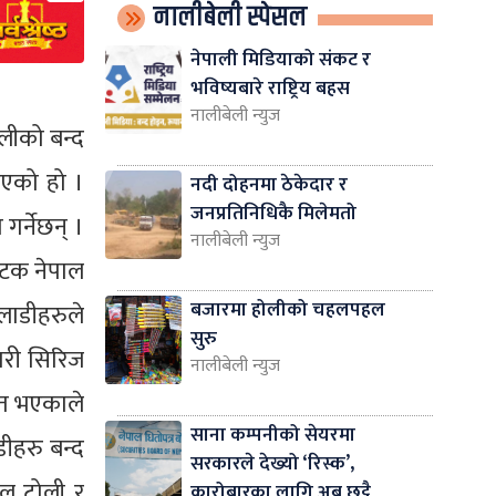
नालीबेली स्पेसल
नेपाली मिडियाको संकट र
भविष्यबारे राष्ट्रिय बहस
नालीबेली न्युज
ोलीको बन्द
 भएको हो ।
नदी दोहनमा ठेकेदार र
जनप्रतिनिधिकै मिलेमतो
 गर्नेछन् ।
नालीबेली न्युज
सपटक नेपाल
बजारमा होलीको चहलपहल
लाडीहरुले
सुरु
 गरी सिरिज
नालीबेली न्युज
मेत भएकाले
साना कम्पनीको सेयरमा
डीहरु बन्द
सरकारले देख्यो ‘रिस्क’,
लु टोली र
कारोबारका लागि अब छुट्टै