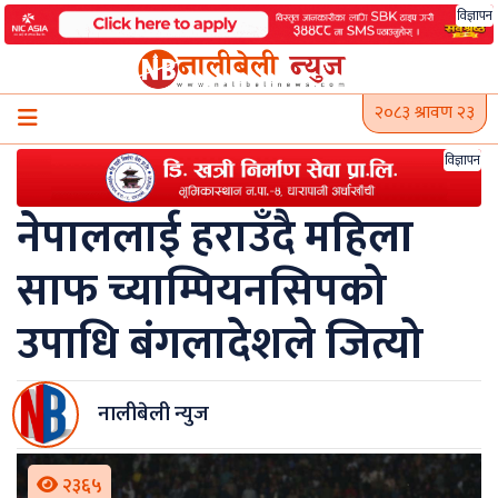
Skip
विज्ञापन
to
content
२०८३ श्रावण २३
विज्ञापन
नेपाललाई हराउँदै महिला
साफ च्याम्पियनसिपको
उपाधि बंगलादेशले जित्यो
नालीबेली न्युज
२३६५