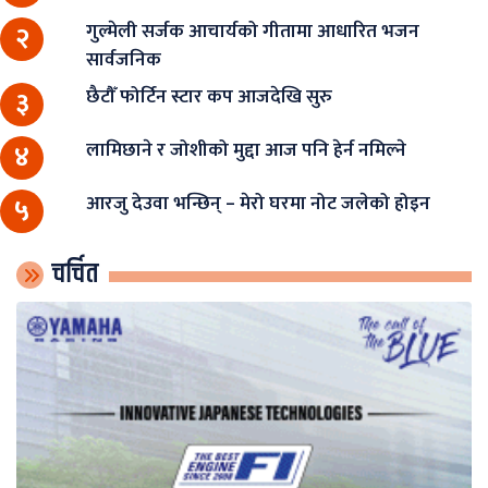
गुल्मेली सर्जक आचार्यको गीतामा आधारित भजन
२
सार्वजनिक
छैटौँ फोर्टिन स्टार कप आजदेखि सुरु
३
लामिछाने र जोशीको मुद्दा आज पनि हेर्न नमिल्ने
४
आरजु देउवा भन्छिन् – मेरो घरमा नोट जलेको होइन
५
चर्चित