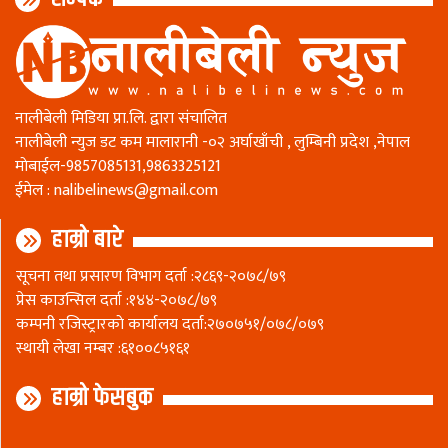
नालीबेली मिडिया प्रा.लि. द्वारा संचालित
नालीबेली न्युज डट कम मालारानी -०२ अर्घाखाँची , लुम्बिनी प्रदेश ,नेपाल
माेबाईल-9857085131,9863325121
ईमेल :
nalibelinews@gmail.com
हाम्रो बारे
सूचना तथा प्रसारण विभाग दर्ता :२८६९-२०७८/७९
प्रेस काउन्सिल दर्ता :१४४-२०७८/७९
कम्पनी रजिस्ट्रारकाे कार्यालय दर्ता:२७०७५१/०७८/०७९
स्थायी लेखा नम्बर :६१००८५१६१
हाम्रो फेसबुक