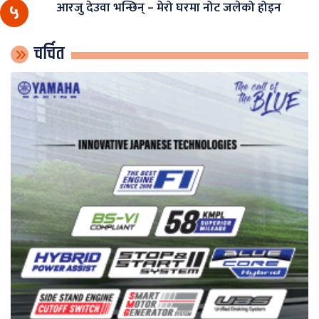
आरजु देउवा भन्छिन् – मेरो घरमा नोट जलेको होइन
५
चर्चित