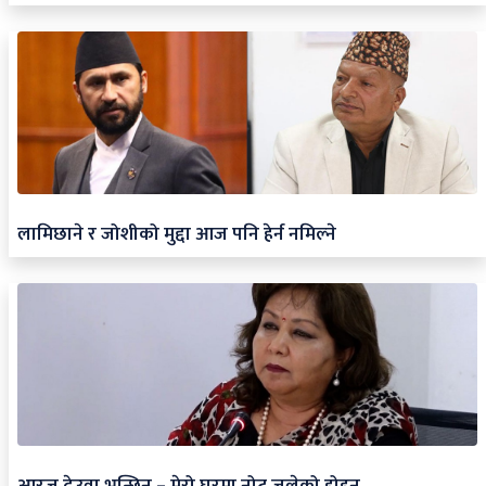
लामिछाने र जोशीको मुद्दा आज पनि हेर्न नमिल्ने
आरजु देउवा भन्छिन् – मेरो घरमा नोट जलेको होइन