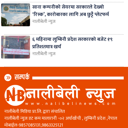
साना कम्पनीको सेयरमा सरकारले देख्यो
‘रिस्क’, कारोबारका लागि अब छुट्टै प्लेटफर्म
नालीबेली न्युज
६ महिनामा लुम्बिनी प्रदेश सरकारको बजेट १९
प्रतिशतमात्र खर्च
नालीबेली न्युज
सम्पर्क
नालीबेली मिडिया प्रा.लि. द्वारा संचालित
नालीबेली न्युज डट कम मालारानी -०२ अर्घाखाँची , लुम्बिनी प्रदेश ,नेपाल
माेबाईल-9857085131,9863325121