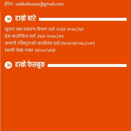
ईमेल :
nalibelinews@gmail.com
हाम्रो बारे
सूचना तथा प्रसारण विभाग दर्ता :२८६९-२०७८/७९
प्रेस काउन्सिल दर्ता :१४४-२०७८/७९
कम्पनी रजिस्ट्रारकाे कार्यालय दर्ता:२७०७५१/०७८/०७९
स्थायी लेखा नम्बर :६१००८५१६१
हाम्रो फेसबुक