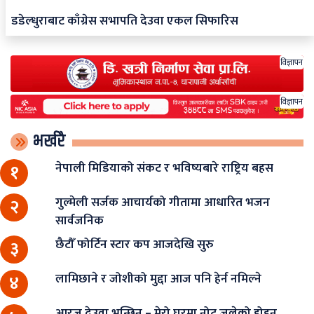
डडेल्धुराबाट काँग्रेस सभापति देउवा एकल सिफारिस
विज्ञापन
विज्ञापन
भर्खरै
नेपाली मिडियाको संकट र भविष्यबारे राष्ट्रिय बहस
१
गुल्मेली सर्जक आचार्यको गीतामा आधारित भजन
२
सार्वजनिक
छैटौँ फोर्टिन स्टार कप आजदेखि सुरु
३
लामिछाने र जोशीको मुद्दा आज पनि हेर्न नमिल्ने
४
आरजु देउवा भन्छिन् – मेरो घरमा नोट जलेको होइन