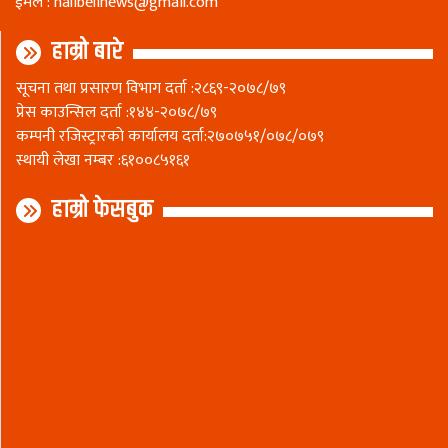
ईमेल :
nalibelinews@gmail.com
हाम्रो बारे
सूचना तथा प्रसारण विभाग दर्ता :२८६९-२०७८/७९
प्रेस काउन्सिल दर्ता :१४४-२०७८/७९
कम्पनी रजिस्ट्रारकाे कार्यालय दर्ता:२७०७५१/०७८/०७९
स्थायी लेखा नम्बर :६१००८५१६१
हाम्रो फेसबुक