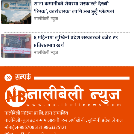
साना कम्पनीको सेयरमा सरकारले देख्यो
‘रिस्क’, कारोबारका लागि अब छुट्टै प्लेटफर्म
नालीबेली न्युज
६ महिनामा लुम्बिनी प्रदेश सरकारको बजेट १९
प्रतिशतमात्र खर्च
नालीबेली न्युज
सम्पर्क
नालीबेली मिडिया प्रा.लि. द्वारा संचालित
नालीबेली न्युज डट कम मालारानी -०२ अर्घाखाँची , लुम्बिनी प्रदेश ,नेपाल
माेबाईल-9857085131,9863325121