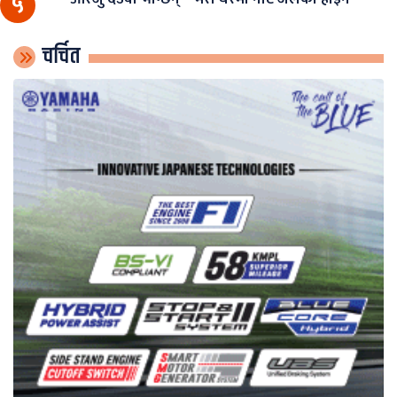
५
चर्चित