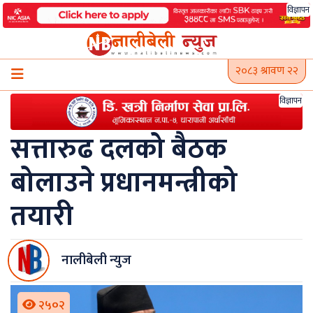
Skip
विज्ञापन
to
content
२०८३ श्रावण २२
विज्ञापन
सत्तारुढ दलको बैठक
बोलाउने प्रधानमन्त्रीको
तयारी
नालीबेली न्युज
२५०२