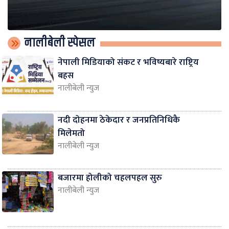
नालीबेली स्पेसल
नेपाली मिडियाको संकट र भविष्यबारे राष्ट्रिय
बहस
नालीबेली न्युज
नदी दोहनमा ठेकेदार र जनप्रतिनिधिकै
मिलेमतो
नालीबेली न्युज
बजारमा होलीको चहलपहल सुरु
नालीबेली न्युज