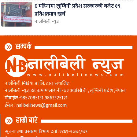
६ महिनामा लुम्बिनी प्रदेश सरकारको बजेट १९
प्रतिशतमात्र खर्च
नालीबेली न्युज
सम्पर्क
नालीबेली मिडिया प्रा.लि. द्वारा संचालित
नालीबेली न्युज डट कम मालारानी -०२ अर्घाखाँची , लुम्बिनी प्रदेश ,नेपाल
माेबाईल-9857085131,9863325121
ईमेल :
nalibelinews@gmail.com
हाम्रो बारे
सूचना तथा प्रसारण विभाग दर्ता :२८६९-२०७८/७९