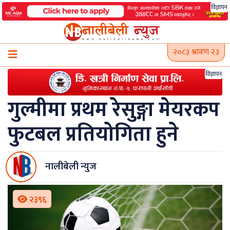
Skip
विज्ञापन
to
content
२०८३ श्रावण २३
विज्ञापन
गुल्मीमा प्रथम रेसुङ्गा मेयरकप
फुटबल प्रतियोगिता हुने
नालीबेली न्युज
२३९६