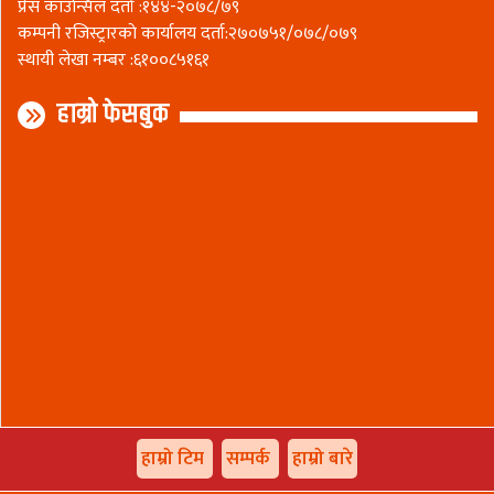
प्रेस काउन्सिल दर्ता :१४४-२०७८/७९
कम्पनी रजिस्ट्रारकाे कार्यालय दर्ता:२७०७५१/०७८/०७९
स्थायी लेखा नम्बर :६१००८५१६१
हाम्रो फेसबुक
हाम्रो टिम
सम्पर्क
हाम्रो बारे