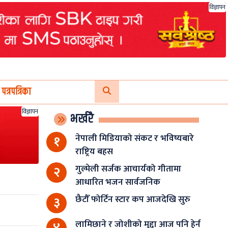
विज्ञापन
पत्रपत्रिका
विज्ञापन
भर्खरै
नेपाली मिडियाको संकट र भविष्यबारे
१
राष्ट्रिय बहस
गुल्मेली सर्जक आचार्यको गीतामा
२
आधारित भजन सार्वजनिक
छैटौँ फोर्टिन स्टार कप आजदेखि सुरु
३
लामिछाने र जोशीको मुद्दा आज पनि हेर्न
४