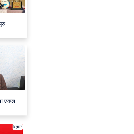
ुरु
ेउवा एकल
विज्ञापन