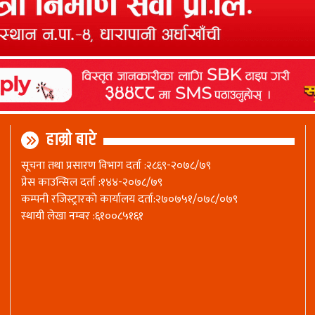
हाम्रो बारे
सूचना तथा प्रसारण विभाग दर्ता :२८६९-२०७८/७९
प्रेस काउन्सिल दर्ता :१४४-२०७८/७९
कम्पनी रजिस्ट्रारकाे कार्यालय दर्ता:२७०७५१/०७८/०७९
स्थायी लेखा नम्बर :६१००८५१६१