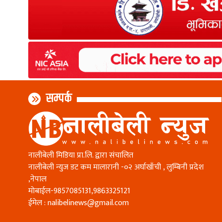
सम्पर्क
नालीबेली मिडिया प्रा.लि. द्वारा संचालित
नालीबेली न्युज डट कम मालारानी -०२ अर्घाखाँची , लुम्बिनी प्रदेश
,नेपाल
माेबाईल-9857085131,9863325121
ईमेल :
nalibelinews@gmail.com