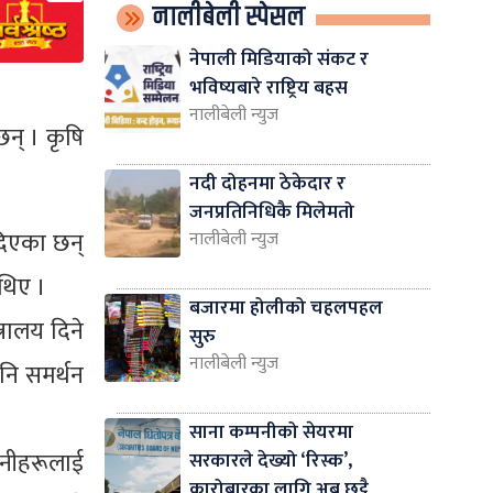
नालीबेली स्पेसल
नेपाली मिडियाको संकट र
भविष्यबारे राष्ट्रिय बहस
नालीबेली न्युज
न् । कृषि
नदी दोहनमा ठेकेदार र
जनप्रतिनिधिकै मिलेमतो
 दिएका छन्
नालीबेली न्युज
 थिए ।
बजारमा होलीको चहलपहल
्रालय दिने
सुरु
नालीबेली न्युज
नि समर्थन
साना कम्पनीको सेयरमा
उनीहरूलाई
सरकारले देख्यो ‘रिस्क’,
कारोबारका लागि अब छुट्टै