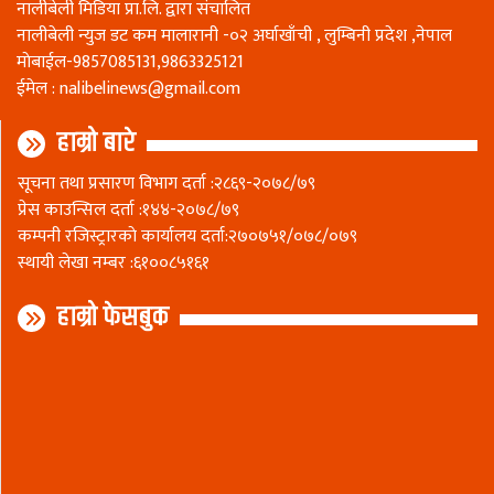
नालीबेली मिडिया प्रा.लि. द्वारा संचालित
नालीबेली न्युज डट कम मालारानी -०२ अर्घाखाँची , लुम्बिनी प्रदेश ,नेपाल
माेबाईल-9857085131,9863325121
ईमेल :
nalibelinews@gmail.com
हाम्रो बारे
सूचना तथा प्रसारण विभाग दर्ता :२८६९-२०७८/७९
प्रेस काउन्सिल दर्ता :१४४-२०७८/७९
कम्पनी रजिस्ट्रारकाे कार्यालय दर्ता:२७०७५१/०७८/०७९
स्थायी लेखा नम्बर :६१००८५१६१
हाम्रो फेसबुक