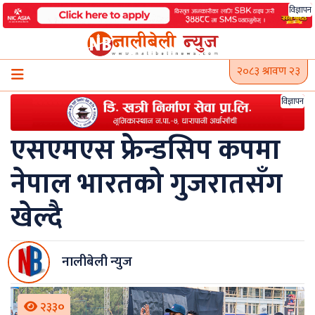
Skip
विज्ञापन
to
content
२०८३ श्रावण २३
विज्ञापन
एसएमएस फ्रेन्डसिप कपमा
नेपाल भारतको गुजरातसँग
खेल्दै
नालीबेली न्युज
२३३०