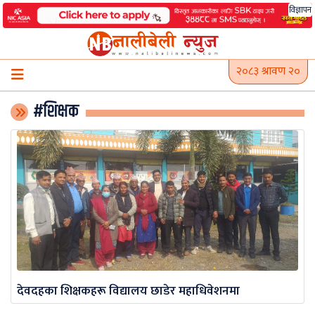
Skip
विज्ञापन
to
content
२०८३ श्रावण २०
#शिक्षक
देवदहका शिक्षकहरू विद्यालय छाडेर महाधिवेशनमा