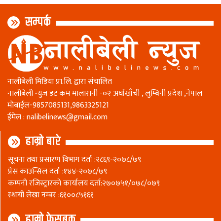
सम्पर्क
नालीबेली मिडिया प्रा.लि. द्वारा संचालित
नालीबेली न्युज डट कम मालारानी -०२ अर्घाखाँची , लुम्बिनी प्रदेश ,नेपाल
माेबाईल-9857085131,9863325121
ईमेल :
nalibelinews@gmail.com
हाम्रो बारे
सूचना तथा प्रसारण विभाग दर्ता :२८६९-२०७८/७९
प्रेस काउन्सिल दर्ता :१४४-२०७८/७९
कम्पनी रजिस्ट्रारकाे कार्यालय दर्ता:२७०७५१/०७८/०७९
स्थायी लेखा नम्बर :६१००८५१६१
हाम्रो फेसबुक