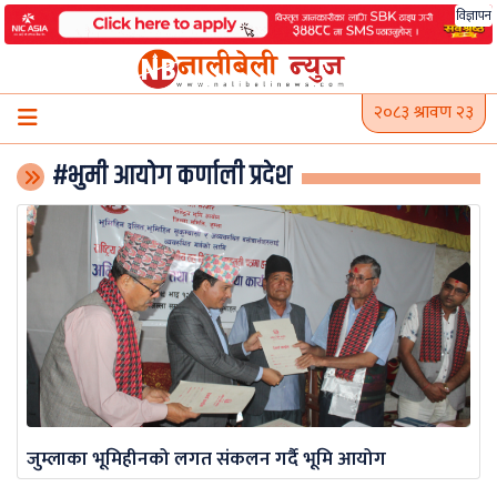
Skip
विज्ञापन
to
content
२०८३ श्रावण २३
#भुमी आयाेग कर्णाली प्रदेश
जुम्लाका भूमिहीनको लगत संकलन गर्दै भूमि आयोग