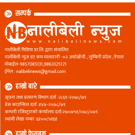
सम्पर्क
नालीबेली मिडिया प्रा.लि. द्वारा संचालित
नालीबेली न्युज डट कम मालारानी -०२ अर्घाखाँची , लुम्बिनी प्रदेश ,नेपाल
माेबाईल-9857085131,9863325121
ईमेल :
nalibelinews@gmail.com
हाम्रो बारे
सूचना तथा प्रसारण विभाग दर्ता :२८६९-२०७८/७९
प्रेस काउन्सिल दर्ता :१४४-२०७८/७९
कम्पनी रजिस्ट्रारकाे कार्यालय दर्ता:२७०७५१/०७८/०७९
स्थायी लेखा नम्बर :६१००८५१६१
हाम्रो फेसबुक