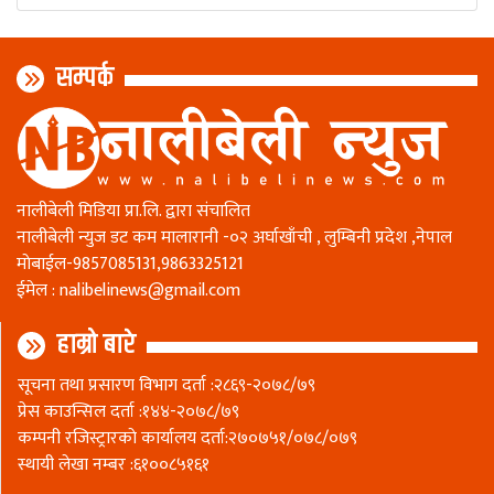
सम्पर्क
नालीबेली मिडिया प्रा.लि. द्वारा संचालित
नालीबेली न्युज डट कम मालारानी -०२ अर्घाखाँची , लुम्बिनी प्रदेश ,नेपाल
माेबाईल-9857085131,9863325121
ईमेल :
nalibelinews@gmail.com
हाम्रो बारे
सूचना तथा प्रसारण विभाग दर्ता :२८६९-२०७८/७९
प्रेस काउन्सिल दर्ता :१४४-२०७८/७९
कम्पनी रजिस्ट्रारकाे कार्यालय दर्ता:२७०७५१/०७८/०७९
स्थायी लेखा नम्बर :६१००८५१६१