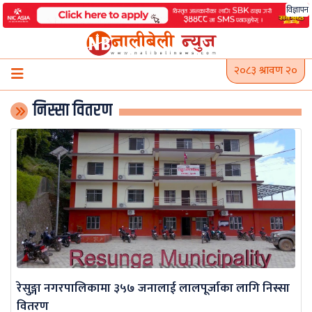
Skip
विज्ञापन
to
content
२०८३ श्रावण २०
निस्सा वितरण
रेसुङ्गा नगरपालिकामा ३५७ जनालाई लालपूर्जाका लागि निस्सा
वितरण