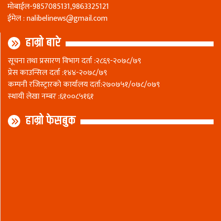
माेबाईल-9857085131,9863325121
ईमेल :
nalibelinews@gmail.com
हाम्रो बारे
सूचना तथा प्रसारण विभाग दर्ता :२८६९-२०७८/७९
प्रेस काउन्सिल दर्ता :१४४-२०७८/७९
कम्पनी रजिस्ट्रारकाे कार्यालय दर्ता:२७०७५१/०७८/०७९
स्थायी लेखा नम्बर :६१००८५१६१
हाम्रो फेसबुक