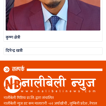
कृष्ण क्षेत्री
दिपेन्द्र खत्री
सम्पर्क
नालीबेली मिडिया प्रा.लि. द्वारा संचालित
नालीबेली न्युज डट कम मालारानी -०२ अर्घाखाँची , लुम्बिनी प्रदेश ,नेपाल