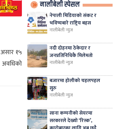
नालीबेली स्पेसल
नेपाली मिडियाको संकट र
भविष्यबारे राष्ट्रिय बहस
नालीबेली न्युज
नदी दोहनमा ठेकेदार र
र असार १५
जनप्रतिनिधिकै मिलेमतो
ही अवधिको
नालीबेली न्युज
बजारमा होलीको चहलपहल
सुरु
नालीबेली न्युज
साना कम्पनीको सेयरमा
सरकारले देख्यो ‘रिस्क’,
कारोबारका लागि अब छुट्टै