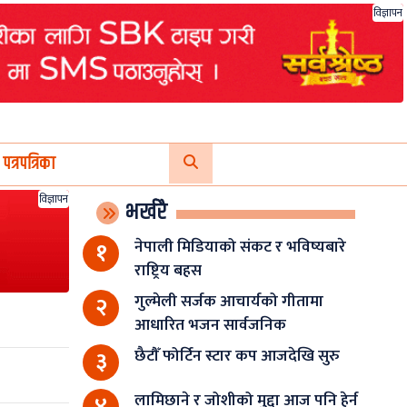
विज्ञापन
पत्रपत्रिका
विज्ञापन
भर्खरै
नेपाली मिडियाको संकट र भविष्यबारे
१
राष्ट्रिय बहस
गुल्मेली सर्जक आचार्यको गीतामा
२
आधारित भजन सार्वजनिक
छैटौँ फोर्टिन स्टार कप आजदेखि सुरु
३
लामिछाने र जोशीको मुद्दा आज पनि हेर्न
४