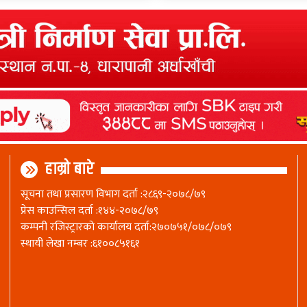
हाम्रो बारे
सूचना तथा प्रसारण विभाग दर्ता :२८६९-२०७८/७९
प्रेस काउन्सिल दर्ता :१४४-२०७८/७९
कम्पनी रजिस्ट्रारकाे कार्यालय दर्ता:२७०७५१/०७८/०७९
स्थायी लेखा नम्बर :६१००८५१६१