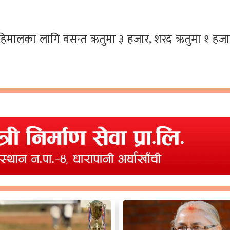
 हिमालका लागि वसन्त ऋतुमा ३ हजार, शरद ऋतुमा १ हज