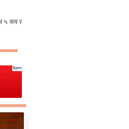
ार ५ सय र
विज्ञापन