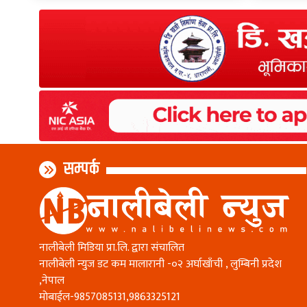
सम्पर्क
नालीबेली मिडिया प्रा.लि. द्वारा संचालित
नालीबेली न्युज डट कम मालारानी -०२ अर्घाखाँची , लुम्बिनी प्रदेश
,नेपाल
माेबाईल-9857085131,9863325121