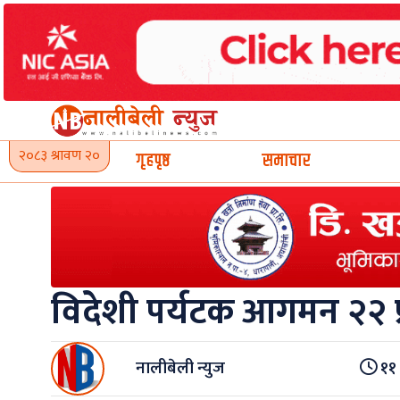
Skip
to
content
२०८३ श्रावण २०
गृहपृष्ठ
समाचार
विदेशी पर्यटक आगमन २२ प
नालीबेली न्युज
११ 