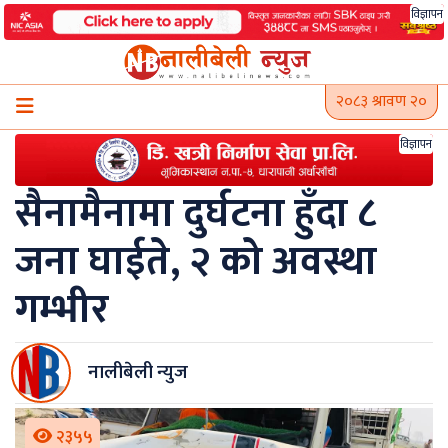
Skip
विज्ञापन
to
content
२०८३ श्रावण २०
विज्ञापन
सैनामैनामा दुर्घटना हुँदा ८
जना घाईते, २ को अवस्था
गम्भीर
नालीबेली न्युज
२३५५