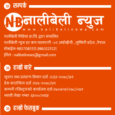
सम्पर्क
नालीबेली मिडिया प्रा.लि. द्वारा संचालित
नालीबेली न्युज डट कम मालारानी -०२ अर्घाखाँची , लुम्बिनी प्रदेश ,नेपाल
माेबाईल-9857085131,9863325121
ईमेल :
nalibelinews@gmail.com
हाम्रो बारे
सूचना तथा प्रसारण विभाग दर्ता :२८६९-२०७८/७९
प्रेस काउन्सिल दर्ता :१४४-२०७८/७९
कम्पनी रजिस्ट्रारकाे कार्यालय दर्ता:२७०७५१/०७८/०७९
स्थायी लेखा नम्बर :६१००८५१६१
हाम्रो फेसबुक