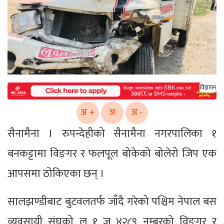
विज्ञापन
अ +
अ
अ -
सैनामैना । रुपन्देहीको सैनामैना नगरपालिका १
बनकट्टामा विङगर र फलपूल बोकेको बोलेरो जिप एक
आपसमा ठोकिएका छन् ।
सालझण्डीबाट बुटवलतर्फ जाँदै गरेको पश्चिम नेपाल बस
व्यवसायी संघको लु १ ज ४२८९ नम्बरको विङगर र