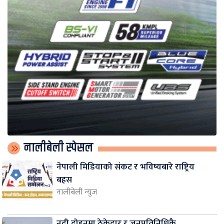
नालीबेली स्पेसल
नेपाली मिडियाको संकट र भविष्यबारे राष्ट्रिय
बहस
नालीबेली न्युज
नदी दोहनमा ठेकेदार र जनप्रतिनिधिकै