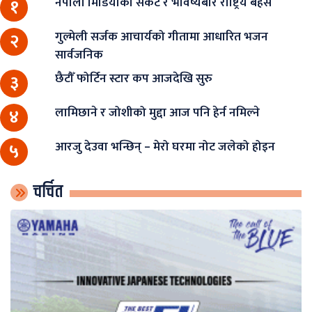
नेपाली मिडियाको संकट र भविष्यबारे राष्ट्रिय बहस
१
गुल्मेली सर्जक आचार्यको गीतामा आधारित भजन
२
सार्वजनिक
छैटौँ फोर्टिन स्टार कप आजदेखि सुरु
३
लामिछाने र जोशीको मुद्दा आज पनि हेर्न नमिल्ने
४
आरजु देउवा भन्छिन् – मेरो घरमा नोट जलेको होइन
५
चर्चित