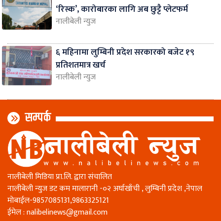
‘रिस्क’, कारोबारका लागि अब छुट्टै प्लेटफर्म
नालीबेली न्युज
६ महिनामा लुम्बिनी प्रदेश सरकारको बजेट १९
प्रतिशतमात्र खर्च
नालीबेली न्युज
सम्पर्क
नालीबेली मिडिया प्रा.लि. द्वारा संचालित
नालीबेली न्युज डट कम मालारानी -०२ अर्घाखाँची , लुम्बिनी प्रदेश ,नेपाल
माेबाईल-9857085131,9863325121
ईमेल :
nalibelinews@gmail.com