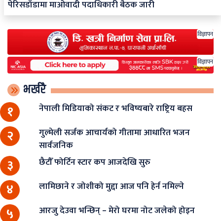
पेरिसडाँडामा माओवादी पदाधिकारी बैठक जारी
विज्ञापन
विज्ञापन
भर्खरै
नेपाली मिडियाको संकट र भविष्यबारे राष्ट्रिय बहस
१
गुल्मेली सर्जक आचार्यको गीतामा आधारित भजन
२
सार्वजनिक
छैटौँ फोर्टिन स्टार कप आजदेखि सुरु
३
लामिछाने र जोशीको मुद्दा आज पनि हेर्न नमिल्ने
४
आरजु देउवा भन्छिन् – मेरो घरमा नोट जलेको होइन
५