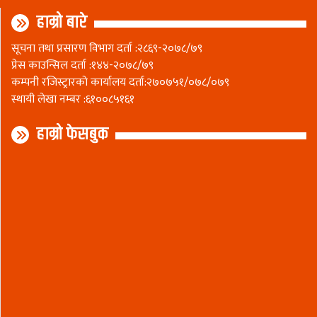
हाम्रो बारे
सूचना तथा प्रसारण विभाग दर्ता :२८६९-२०७८/७९
प्रेस काउन्सिल दर्ता :१४४-२०७८/७९
कम्पनी रजिस्ट्रारकाे कार्यालय दर्ता:२७०७५१/०७८/०७९
स्थायी लेखा नम्बर :६१००८५१६१
हाम्रो फेसबुक