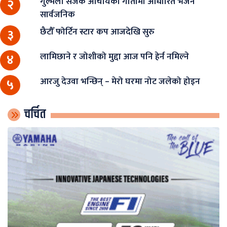
गुल्मेली सर्जक आचार्यको गीतामा आधारित भजन
२
सार्वजनिक
छैटौँ फोर्टिन स्टार कप आजदेखि सुरु
३
लामिछाने र जोशीको मुद्दा आज पनि हेर्न नमिल्ने
४
आरजु देउवा भन्छिन् – मेरो घरमा नोट जलेको होइन
५
चर्चित