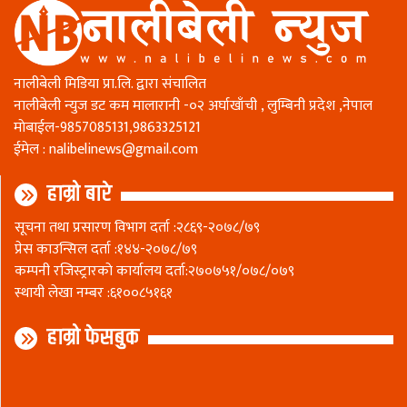
नालीबेली मिडिया प्रा.लि. द्वारा संचालित
नालीबेली न्युज डट कम मालारानी -०२ अर्घाखाँची , लुम्बिनी प्रदेश ,नेपाल
माेबाईल-9857085131,9863325121
ईमेल :
nalibelinews@gmail.com
हाम्रो बारे
सूचना तथा प्रसारण विभाग दर्ता :२८६९-२०७८/७९
प्रेस काउन्सिल दर्ता :१४४-२०७८/७९
कम्पनी रजिस्ट्रारकाे कार्यालय दर्ता:२७०७५१/०७८/०७९
स्थायी लेखा नम्बर :६१००८५१६१
हाम्रो फेसबुक