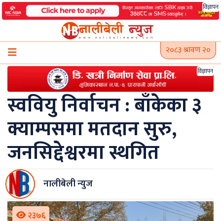
Skip
विज्ञापन
to
content
२०८३ श्रावण २०
विज्ञापन
स्ववियु निर्वाचन : बाँकेका ३
क्याम्पसमा मतदान सुरु,
जनसिद्देश्वरमा स्थगित
नालीबेली न्युज
२३७६