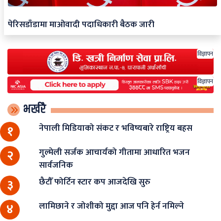
पेरिसडाँडामा माओवादी पदाधिकारी बैठक जारी
विज्ञापन
विज्ञापन
भर्खरै
नेपाली मिडियाको संकट र भविष्यबारे राष्ट्रिय बहस
१
गुल्मेली सर्जक आचार्यको गीतामा आधारित भजन
२
सार्वजनिक
छैटौँ फोर्टिन स्टार कप आजदेखि सुरु
३
लामिछाने र जोशीको मुद्दा आज पनि हेर्न नमिल्ने
४