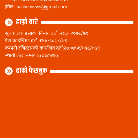
ईमेल :
nalibelinews@gmail.com
हाम्रो बारे
सूचना तथा प्रसारण विभाग दर्ता :२८६९-२०७८/७९
प्रेस काउन्सिल दर्ता :१४४-२०७८/७९
कम्पनी रजिस्ट्रारकाे कार्यालय दर्ता:२७०७५१/०७८/०७९
स्थायी लेखा नम्बर :६१००८५१६१
हाम्रो फेसबुक