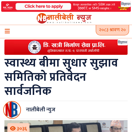
Skip
विज्ञापन
to
content
२०८३ श्रावण २०
विज्ञापन
स्वास्थ्य बीमा सुधार सुझाव
समितिको प्रतिवेदन
सार्वजनिक
नालीबेली न्युज
३०३६