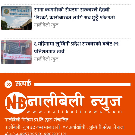
साना कम्पनीको सेयरमा सरकारले देख्यो
‘रिस्क’, कारोबारका लागि अब छुट्टै प्लेटफर्म
नालीबेली न्युज
६ महिनामा लुम्बिनी प्रदेश सरकारको बजेट १९
प्रतिशतमात्र खर्च
नालीबेली न्युज
सम्पर्क
नालीबेली मिडिया प्रा.लि. द्वारा संचालित
नालीबेली न्युज डट कम मालारानी -०२ अर्घाखाँची , लुम्बिनी प्रदेश ,नेपाल
माेबाईल-9857085131,9863325121