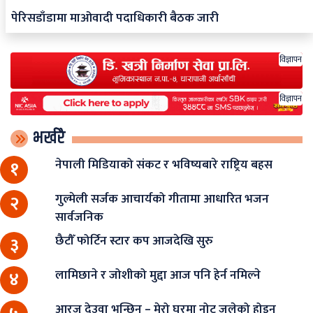
पेरिसडाँडामा माओवादी पदाधिकारी बैठक जारी
विज्ञापन
विज्ञापन
भर्खरै
नेपाली मिडियाको संकट र भविष्यबारे राष्ट्रिय बहस
१
गुल्मेली सर्जक आचार्यको गीतामा आधारित भजन
२
सार्वजनिक
छैटौँ फोर्टिन स्टार कप आजदेखि सुरु
३
लामिछाने र जोशीको मुद्दा आज पनि हेर्न नमिल्ने
४
आरजु देउवा भन्छिन् – मेरो घरमा नोट जलेको होइन