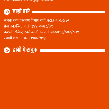
हाम्रो बारे
सूचना तथा प्रसारण विभाग दर्ता :२८६९-२०७८/७९
प्रेस काउन्सिल दर्ता :१४४-२०७८/७९
कम्पनी रजिस्ट्रारकाे कार्यालय दर्ता:२७०७५१/०७८/०७९
स्थायी लेखा नम्बर :६१००८५१६१
हाम्रो फेसबुक