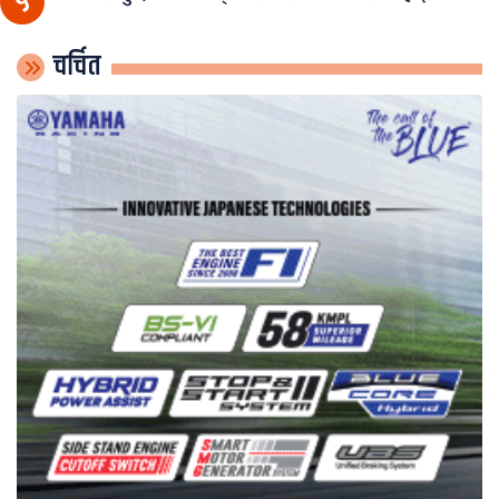
५
चर्चित