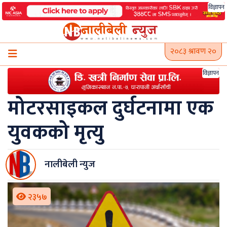
Skip
विज्ञापन
to
content
२०८३ श्रावण २०
विज्ञापन
मोटरसाइकल दुर्घटनामा एक
युवकको मृत्यु
नालीबेली न्युज
२३५७