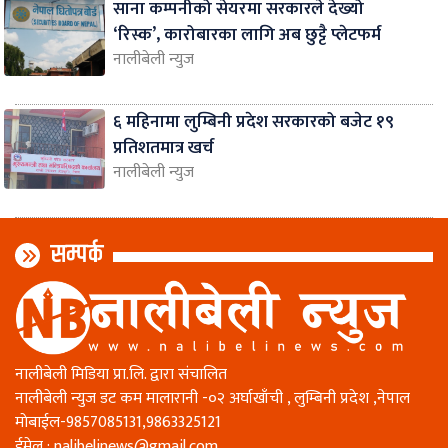
साना कम्पनीको सेयरमा सरकारले देख्यो
‘रिस्क’, कारोबारका लागि अब छुट्टै प्लेटफर्म
नालीबेली न्युज
६ महिनामा लुम्बिनी प्रदेश सरकारको बजेट १९
प्रतिशतमात्र खर्च
नालीबेली न्युज
सम्पर्क
नालीबेली मिडिया प्रा.लि. द्वारा संचालित
नालीबेली न्युज डट कम मालारानी -०२ अर्घाखाँची , लुम्बिनी प्रदेश ,नेपाल
माेबाईल-9857085131,9863325121
ईमेल :
nalibelinews@gmail.com