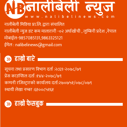
नालीबेली मिडिया प्रा.लि. द्वारा संचालित
नालीबेली न्युज डट कम मालारानी -०२ अर्घाखाँची , लुम्बिनी प्रदेश ,नेपाल
माेबाईल-9857085131,9863325121
ईमेल :
nalibelinews@gmail.com
हाम्रो बारे
सूचना तथा प्रसारण विभाग दर्ता :२८६९-२०७८/७९
प्रेस काउन्सिल दर्ता :१४४-२०७८/७९
कम्पनी रजिस्ट्रारकाे कार्यालय दर्ता:२७०७५१/०७८/०७९
स्थायी लेखा नम्बर :६१००८५१६१
हाम्रो फेसबुक