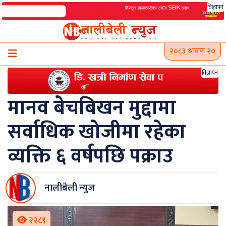
Skip
विज्ञापन
to
content
२०८३ श्रावण २०
विज्ञापन
मानव बेचबिखन मुद्दामा
सर्वाधिक खोजीमा रहेका
व्यक्ति ६ वर्षपछि पक्राउ
नालीबेली न्युज
२२८९