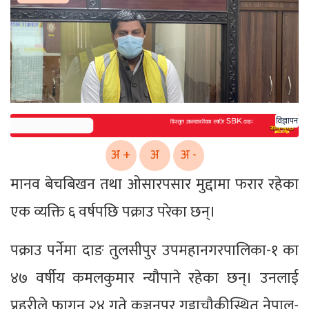
विज्ञापन
अ +
अ
अ -
मानव बेचबिखन तथा ओसारपसार मुद्दामा फरार रहेका
एक व्यक्ति ६ वर्षपछि पक्राउ परेका छन्।
पक्राउ पर्नेमा दाङ तुलसीपुर उपमहानगरपालिका-१ का
४७ वर्षीय कमलकुमार न्यौपाने रहेका छन्। उनलाई
प्रहरीले फागुन २४ गते कञ्चनपुर गड्डाचौकीस्थित नेपाल-