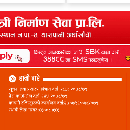
हाम्रो बारे
सूचना तथा प्रसारण विभाग दर्ता :२८६९-२०७८/७९
प्रेस काउन्सिल दर्ता :१४४-२०७८/७९
कम्पनी रजिस्ट्रारकाे कार्यालय दर्ता:२७०७५१/०७८/०७९
स्थायी लेखा नम्बर :६१००८५१६१