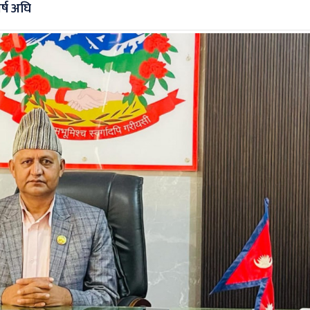
र्ष अघि