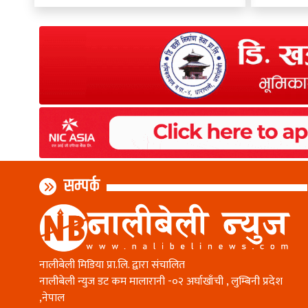
सम्पर्क
नालीबेली मिडिया प्रा.लि. द्वारा संचालित
नालीबेली न्युज डट कम मालारानी -०२ अर्घाखाँची , लुम्बिनी प्रदेश
,नेपाल