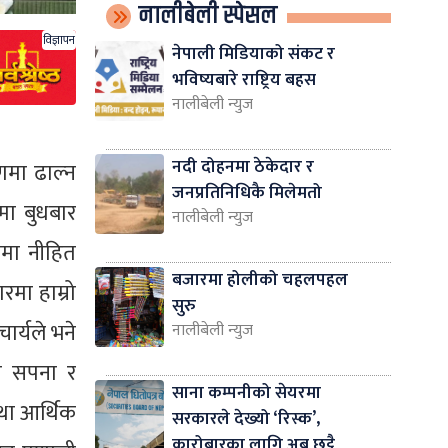
नालीबेली स्पेसल
विज्ञापन
नेपाली मिडियाको संकट र
भविष्यबारे राष्ट्रिय बहस
नालीबेली न्युज
नदी दोहनमा ठेकेदार र
णमा ढाल्न
जनप्रतिनिधिकै मिलेमतो
रमा बुधबार
नालीबेली न्युज
तामा नीहित
बजारमा होलीको चहलपहल
रमा हाम्रो
सुरु
ार्यले भने
नालीबेली न्युज
को सपना र
साना कम्पनीको सेयरमा
था आर्थिक
सरकारले देख्यो ‘रिस्क’,
कारोबारका लागि अब छुट्टै