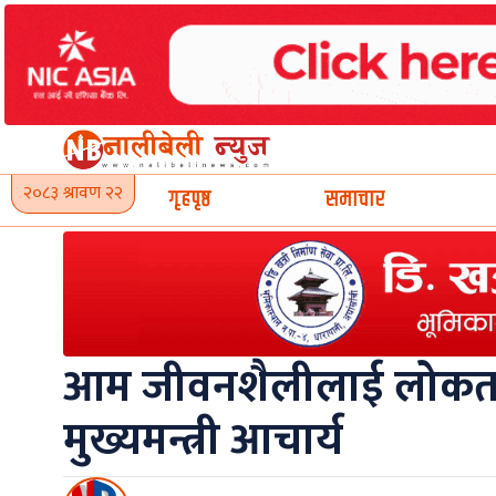
Skip
to
content
२०८३ श्रावण २२
गृहपृष्ठ
समाचार
आम जीवनशैलीलाई लोकतान्
मुख्यमन्त्री आचार्य