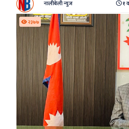
नालीबेली न्युज
१ व
२३७७