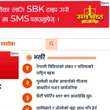
विज्ञापन
पत्रपत्रिका
विज्ञापन
भर्खरै
नेपाली मिडियाको संकट र भविष्यबारे
१
राष्ट्रिय बहस
गुल्मेली सर्जक आचार्यको गीतामा
:
२
आधारित भजन सार्वजनिक
छैटौँ फोर्टिन स्टार कप आजदेखि सुरु
३
लामिछाने र जोशीको मुद्दा आज पनि हेर्न
४