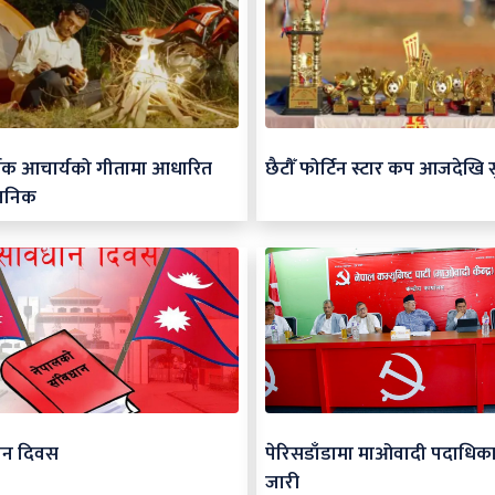
र्जक आचार्यको गीतामा आधारित
छैटौँ फोर्टिन स्टार कप आजदेखि स
जनिक
ान दिवस
पेरिसडाँडामा माओवादी पदाधिक
जारी