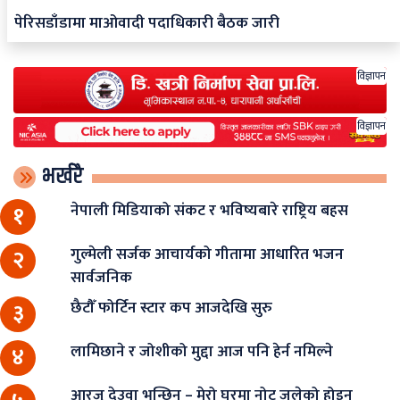
पेरिसडाँडामा माओवादी पदाधिकारी बैठक जारी
विज्ञापन
विज्ञापन
भर्खरै
नेपाली मिडियाको संकट र भविष्यबारे राष्ट्रिय बहस
१
गुल्मेली सर्जक आचार्यको गीतामा आधारित भजन
२
सार्वजनिक
छैटौँ फोर्टिन स्टार कप आजदेखि सुरु
३
लामिछाने र जोशीको मुद्दा आज पनि हेर्न नमिल्ने
४
आरजु देउवा भन्छिन् – मेरो घरमा नोट जलेको होइन