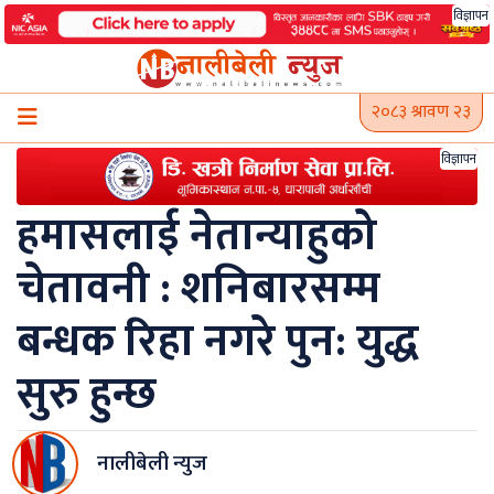
Skip
विज्ञापन
to
content
२०८३ श्रावण २३
विज्ञापन
हमासलाई नेतान्याहुको
चेतावनी : शनिबारसम्म
बन्धक रिहा नगरे पुन: युद्ध
सुरु हुन्छ
नालीबेली न्युज