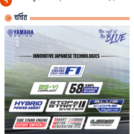
५
चर्चित