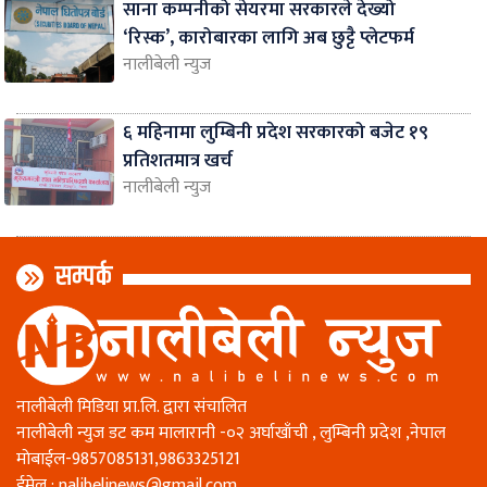
साना कम्पनीको सेयरमा सरकारले देख्यो
‘रिस्क’, कारोबारका लागि अब छुट्टै प्लेटफर्म
नालीबेली न्युज
६ महिनामा लुम्बिनी प्रदेश सरकारको बजेट १९
प्रतिशतमात्र खर्च
नालीबेली न्युज
सम्पर्क
नालीबेली मिडिया प्रा.लि. द्वारा संचालित
नालीबेली न्युज डट कम मालारानी -०२ अर्घाखाँची , लुम्बिनी प्रदेश ,नेपाल
माेबाईल-9857085131,9863325121
ईमेल :
nalibelinews@gmail.com