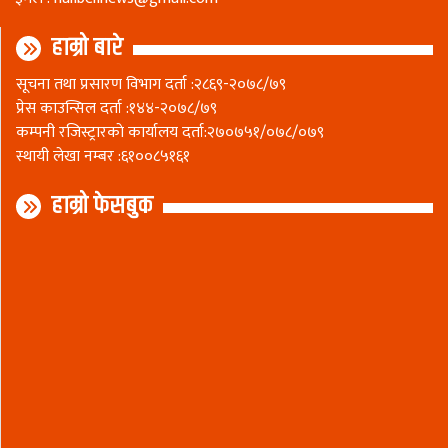
हाम्रो बारे
सूचना तथा प्रसारण विभाग दर्ता :२८६९-२०७८/७९
प्रेस काउन्सिल दर्ता :१४४-२०७८/७९
कम्पनी रजिस्ट्रारकाे कार्यालय दर्ता:२७०७५१/०७८/०७९
स्थायी लेखा नम्बर :६१००८५१६१
हाम्रो फेसबुक