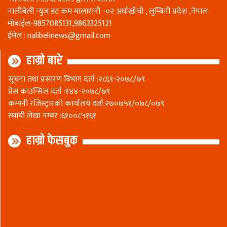
नालीबेली न्युज डट कम मालारानी -०२ अर्घाखाँची , लुम्बिनी प्रदेश ,नेपाल
माेबाईल-9857085131,9863325121
ईमेल :
nalibelinews@gmail.com
हाम्रो बारे
सूचना तथा प्रसारण विभाग दर्ता :२८६९-२०७८/७९
प्रेस काउन्सिल दर्ता :१४४-२०७८/७९
कम्पनी रजिस्ट्रारकाे कार्यालय दर्ता:२७०७५१/०७८/०७९
स्थायी लेखा नम्बर :६१००८५१६१
हाम्रो फेसबुक