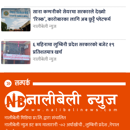
साना कम्पनीको सेयरमा सरकारले देख्यो
‘रिस्क’, कारोबारका लागि अब छुट्टै प्लेटफर्म
नालीबेली न्युज
६ महिनामा लुम्बिनी प्रदेश सरकारको बजेट १९
प्रतिशतमात्र खर्च
नालीबेली न्युज
सम्पर्क
नालीबेली मिडिया प्रा.लि. द्वारा संचालित
नालीबेली न्युज डट कम मालारानी -०२ अर्घाखाँची , लुम्बिनी प्रदेश ,नेपाल