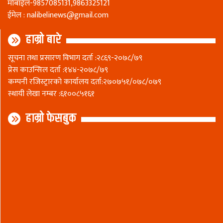
माेबाईल-9857085131,9863325121
ईमेल :
nalibelinews@gmail.com
हाम्रो बारे
सूचना तथा प्रसारण विभाग दर्ता :२८६९-२०७८/७९
प्रेस काउन्सिल दर्ता :१४४-२०७८/७९
कम्पनी रजिस्ट्रारकाे कार्यालय दर्ता:२७०७५१/०७८/०७९
स्थायी लेखा नम्बर :६१००८५१६१
हाम्रो फेसबुक