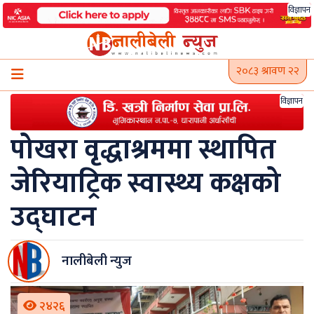
Skip
विज्ञापन
to
content
२०८३ श्रावण २२
विज्ञापन
पोखरा वृद्धाश्रममा स्थापित
जेरियाट्रिक स्वास्थ्य कक्षको
उद्घाटन
नालीबेली न्युज
२४२६