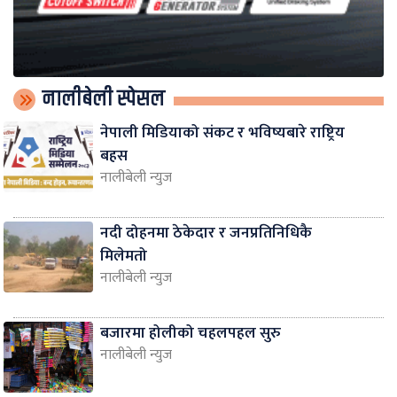
नालीबेली स्पेसल
नेपाली मिडियाको संकट र भविष्यबारे राष्ट्रिय
बहस
नालीबेली न्युज
नदी दोहनमा ठेकेदार र जनप्रतिनिधिकै
मिलेमतो
नालीबेली न्युज
बजारमा होलीको चहलपहल सुरु
नालीबेली न्युज