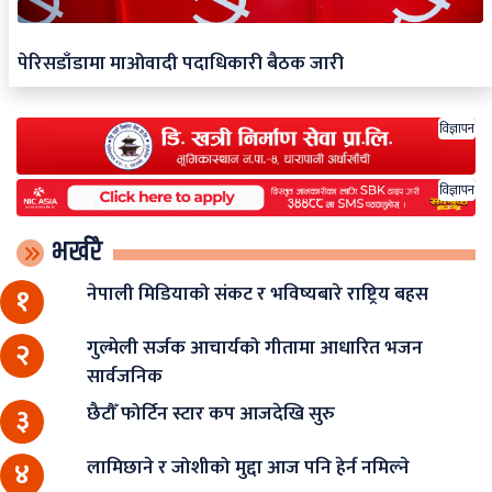
पेरिसडाँडामा माओवादी पदाधिकारी बैठक जारी
विज्ञापन
विज्ञापन
भर्खरै
नेपाली मिडियाको संकट र भविष्यबारे राष्ट्रिय बहस
१
गुल्मेली सर्जक आचार्यको गीतामा आधारित भजन
२
सार्वजनिक
छैटौँ फोर्टिन स्टार कप आजदेखि सुरु
३
लामिछाने र जोशीको मुद्दा आज पनि हेर्न नमिल्ने
४