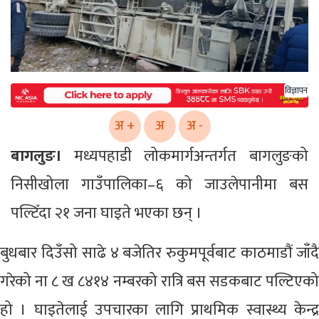
विज्ञापन
अ +
अ
अ -
बागलुङ।
मध्यपहाडी लोकमार्गअन्तर्गत बागलुङको
निसीखोला गाउँपालिका–६ को जाउलेपानीमा बस
पल्टिँदा २१ जना घाइते भएका छन् ।
बुधबार दिउँसो साढे ४ बजेतिर रुकुमपूर्वबाट काठमाडौं जाँदै
गरेको ना ८ ख ८४१४ नम्बरको रात्रि बस सडकबाट पल्टिएको
हो । घाइतेलाई उपचारका लागि प्राथमिक स्वास्थ्य केन्द्र