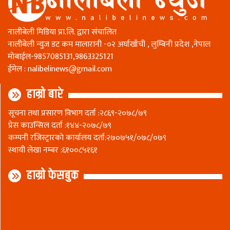
नालीबेली मिडिया प्रा.लि. द्वारा संचालित
नालीबेली न्युज डट कम मालारानी -०२ अर्घाखाँची , लुम्बिनी प्रदेश ,नेपाल
माेबाईल-9857085131,9863325121
ईमेल :
nalibelinews@gmail.com
हाम्रो बारे
सूचना तथा प्रसारण विभाग दर्ता :२८६९-२०७८/७९
प्रेस काउन्सिल दर्ता :१४४-२०७८/७९
कम्पनी रजिस्ट्रारकाे कार्यालय दर्ता:२७०७५१/०७८/०७९
स्थायी लेखा नम्बर :६१००८५१६१
हाम्रो फेसबुक