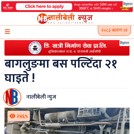
Skip
विज्ञापन
to
content
२०८३ श्रावण २१
विज्ञापन
बागलुङमा बस पल्टिँदा २१
घाइते !
नालीबेली न्युज
२४६५