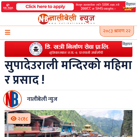
Skip
विज्ञापन
to
content
२०८३ श्रावण २२
विज्ञापन
सुपादेउराली मन्दिरको महिमा
र प्रसाद !
नालीबेली न्युज
२८१८