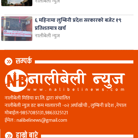
नालीबेली न्युज
६ महिनामा लुम्बिनी प्रदेश सरकारको बजेट १९
प्रतिशतमात्र खर्च
नालीबेली न्युज
सम्पर्क
नालीबेली मिडिया प्रा.लि. द्वारा संचालित
नालीबेली न्युज डट कम मालारानी -०२ अर्घाखाँची , लुम्बिनी प्रदेश ,नेपाल
माेबाईल-9857085131,9863325121
ईमेल :
nalibelinews@gmail.com
हाम्रो बारे