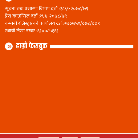
सूचना तथा प्रसारण विभाग दर्ता :२८६९-२०७८/७९
प्रेस काउन्सिल दर्ता :१४४-२०७८/७९
कम्पनी रजिस्ट्रारकाे कार्यालय दर्ता:२७०७५१/०७८/०७९
स्थायी लेखा नम्बर :६१००८५१६१
हाम्रो फेसबुक