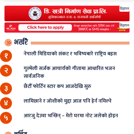
विज्ञापन
विज्ञापन
भर्खरै
नेपाली मिडियाको संकट र भविष्यबारे राष्ट्रिय बहस
१
गुल्मेली सर्जक आचार्यको गीतामा आधारित भजन
२
सार्वजनिक
छैटौँ फोर्टिन स्टार कप आजदेखि सुरु
३
लामिछाने र जोशीको मुद्दा आज पनि हेर्न नमिल्ने
४
आरजु देउवा भन्छिन् – मेरो घरमा नोट जलेको होइन
५