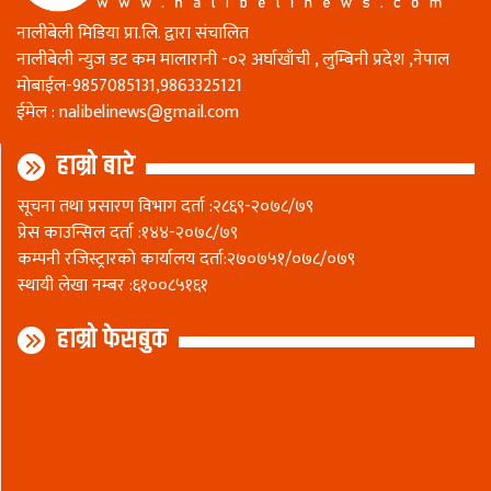
नालीबेली मिडिया प्रा.लि. द्वारा संचालित
नालीबेली न्युज डट कम मालारानी -०२ अर्घाखाँची , लुम्बिनी प्रदेश ,नेपाल
माेबाईल-9857085131,9863325121
ईमेल :
nalibelinews@gmail.com
हाम्रो बारे
सूचना तथा प्रसारण विभाग दर्ता :२८६९-२०७८/७९
प्रेस काउन्सिल दर्ता :१४४-२०७८/७९
कम्पनी रजिस्ट्रारकाे कार्यालय दर्ता:२७०७५१/०७८/०७९
स्थायी लेखा नम्बर :६१००८५१६१
हाम्रो फेसबुक