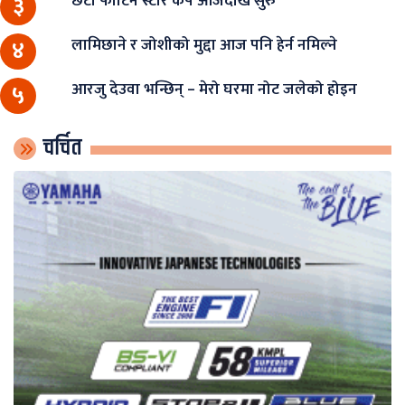
छैटौँ फोर्टिन स्टार कप आजदेखि सुरु
३
लामिछाने र जोशीको मुद्दा आज पनि हेर्न नमिल्ने
४
आरजु देउवा भन्छिन् – मेरो घरमा नोट जलेको होइन
५
चर्चित