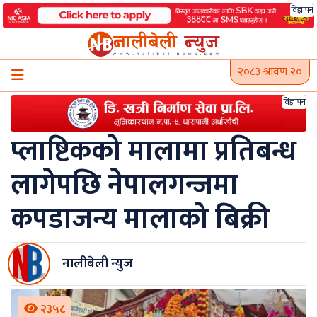
Skip
विज्ञापन
to
content
२०८३ श्रावण २०
विज्ञापन
प्लाष्टिकको मालामा प्रतिबन्ध
लागेपछि नेपालगन्जमा
कपडाजन्य मालाको बिक्री
नालीबेली न्युज
२३५८