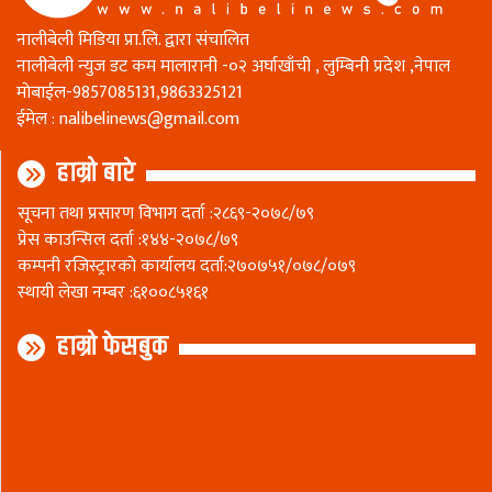
नालीबेली मिडिया प्रा.लि. द्वारा संचालित
नालीबेली न्युज डट कम मालारानी -०२ अर्घाखाँची , लुम्बिनी प्रदेश ,नेपाल
माेबाईल-9857085131,9863325121
ईमेल :
nalibelinews@gmail.com
हाम्रो बारे
सूचना तथा प्रसारण विभाग दर्ता :२८६९-२०७८/७९
प्रेस काउन्सिल दर्ता :१४४-२०७८/७९
कम्पनी रजिस्ट्रारकाे कार्यालय दर्ता:२७०७५१/०७८/०७९
स्थायी लेखा नम्बर :६१००८५१६१
हाम्रो फेसबुक