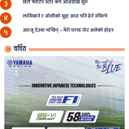
छैटौँ फोर्टिन स्टार कप आजदेखि सुरु
३
लामिछाने र जोशीको मुद्दा आज पनि हेर्न नमिल्ने
४
आरजु देउवा भन्छिन् – मेरो घरमा नोट जलेको होइन
५
चर्चित