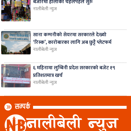
बजारमा होलीको चहलपहल सुरु
नालीबेली न्युज
साना कम्पनीको सेयरमा सरकारले देख्यो
‘रिस्क’, कारोबारका लागि अब छुट्टै प्लेटफर्म
नालीबेली न्युज
६ महिनामा लुम्बिनी प्रदेश सरकारको बजेट १९
प्रतिशतमात्र खर्च
नालीबेली न्युज
सम्पर्क