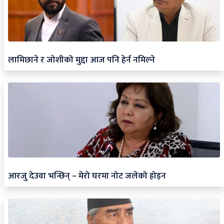
लामिछाने र जोशीको मुद्दा आज पनि हेर्न नमिल्ने
आरजु देउवा भन्छिन् – मेरो घरमा नोट जलेको होइन