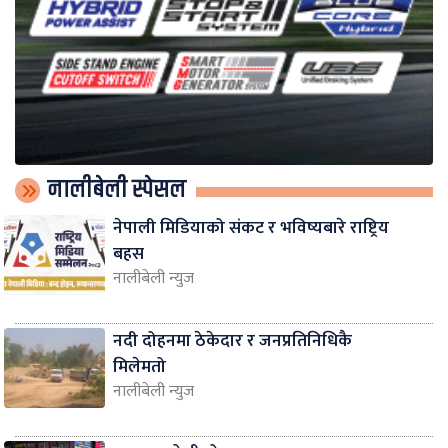
नालीबेली स्पेसल
नेपाली मिडियाको संकट र भविष्यबारे राष्ट्रिय
बहस
नालीबेली न्युज
नदी दोहनमा ठेकेदार र जनप्रतिनिधिकै
मिलेमतो
नालीबेली न्युज