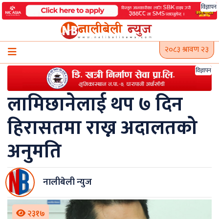
Skip
विज्ञापन
to
content
२०८३ श्रावण २३
विज्ञापन
लामिछानेलाई थप ७ दिन
हिरासतमा राख्न अदालतको
अनुमति
नालीबेली न्युज
२३१७