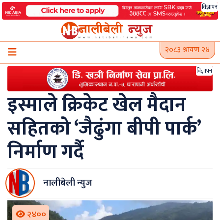
Skip
विज्ञापन
to
content
२०८३ श्रावण २४
विज्ञापन
इस्माले क्रिकेट खेल मैदान
सहितको ‘जैढुंगा बीपी पार्क’
निर्माण गर्दै
नालीबेली न्युज
२४००