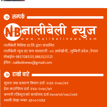
सम्पर्क
नालीबेली मिडिया प्रा.लि. द्वारा संचालित
नालीबेली न्युज डट कम मालारानी -०२ अर्घाखाँची , लुम्बिनी प्रदेश ,नेपाल
माेबाईल-9857085131,9863325121
ईमेल :
nalibelinews@gmail.com
हाम्रो बारे
सूचना तथा प्रसारण विभाग दर्ता :२८६९-२०७८/७९
प्रेस काउन्सिल दर्ता :१४४-२०७८/७९
कम्पनी रजिस्ट्रारकाे कार्यालय दर्ता:२७०७५१/०७८/०७९
स्थायी लेखा नम्बर :६१००८५१६१