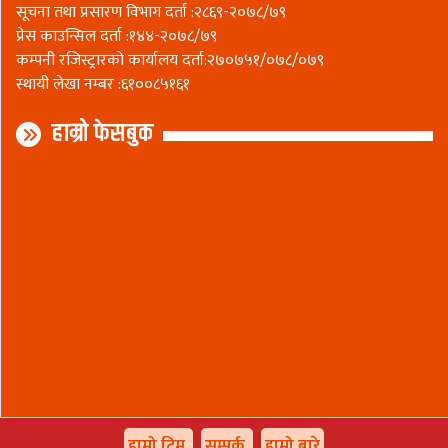
सूचना तथा प्रसारण विभाग दर्ता :२८६९-२०७८/७९
प्रेस काउन्सिल दर्ता :१४४-२०७८/७९
कम्पनी रजिस्ट्रारकाे कार्यालय दर्ता:२७०७५१/०७८/०७९
स्थायी लेखा नम्बर :६१००८५१६१
हाम्रो फेसबुक
हाम्रो टिम
सम्पर्क
हाम्रो बारे