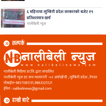
६ महिनामा लुम्बिनी प्रदेश सरकारको बजेट १९
प्रतिशतमात्र खर्च
नालीबेली न्युज
सम्पर्क
नालीबेली मिडिया प्रा.लि. द्वारा संचालित
नालीबेली न्युज डट कम मालारानी -०२ अर्घाखाँची , लुम्बिनी प्रदेश ,नेपाल
माेबाईल-9857085131,9863325121
ईमेल :
nalibelinews@gmail.com
हाम्रो बारे