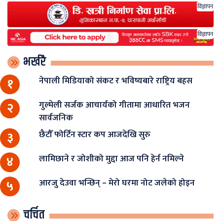
विज्ञापन
विज्ञापन
भर्खरै
नेपाली मिडियाको संकट र भविष्यबारे राष्ट्रिय बहस
१
गुल्मेली सर्जक आचार्यको गीतामा आधारित भजन
२
सार्वजनिक
छैटौँ फोर्टिन स्टार कप आजदेखि सुरु
३
लामिछाने र जोशीको मुद्दा आज पनि हेर्न नमिल्ने
४
आरजु देउवा भन्छिन् – मेरो घरमा नोट जलेको होइन
५
चर्चित