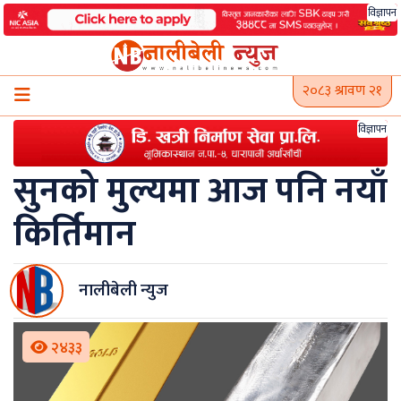
Skip
विज्ञापन
to
content
२०८३ श्रावण २१
विज्ञापन
सुनको मुल्यमा आज पनि नयाँ
किर्तिमान
नालीबेली न्युज
२४३३