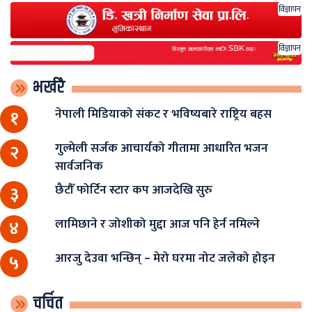
विज्ञापन
विज्ञापन
भर्खरै
नेपाली मिडियाको संकट र भविष्यबारे राष्ट्रिय बहस
१
गुल्मेली सर्जक आचार्यको गीतामा आधारित भजन
२
सार्वजनिक
छैटौँ फोर्टिन स्टार कप आजदेखि सुरु
३
लामिछाने र जोशीको मुद्दा आज पनि हेर्न नमिल्ने
४
आरजु देउवा भन्छिन् – मेरो घरमा नोट जलेको होइन
५
चर्चित