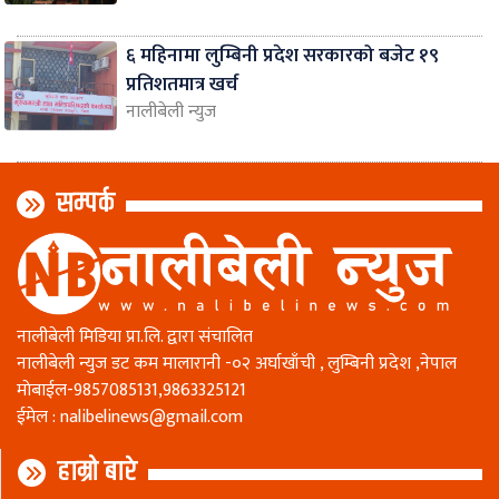
६ महिनामा लुम्बिनी प्रदेश सरकारको बजेट १९
प्रतिशतमात्र खर्च
नालीबेली न्युज
सम्पर्क
नालीबेली मिडिया प्रा.लि. द्वारा संचालित
नालीबेली न्युज डट कम मालारानी -०२ अर्घाखाँची , लुम्बिनी प्रदेश ,नेपाल
माेबाईल-9857085131,9863325121
ईमेल :
nalibelinews@gmail.com
हाम्रो बारे