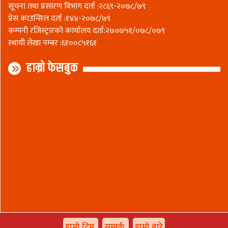
सूचना तथा प्रसारण विभाग दर्ता :२८६९-२०७८/७९
प्रेस काउन्सिल दर्ता :१४४-२०७८/७९
कम्पनी रजिस्ट्रारकाे कार्यालय दर्ता:२७०७५१/०७८/०७९
स्थायी लेखा नम्बर :६१००८५१६१
हाम्रो फेसबुक
हाम्रो टिम
सम्पर्क
हाम्रो बारे