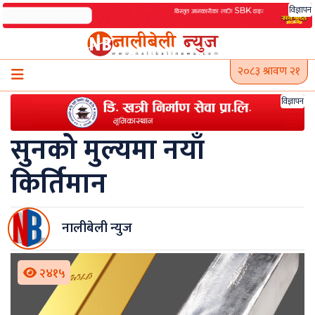
Skip
विज्ञापन
to
content
२०८३ श्रावण २१
विज्ञापन
सुनको मुल्यमा नयाँ
किर्तिमान
नालीबेली न्युज
२४१५