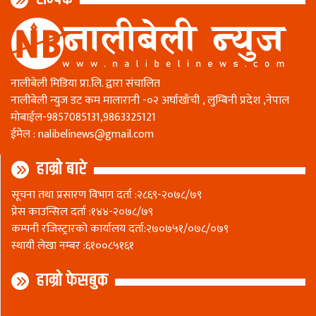
नालीबेली मिडिया प्रा.लि. द्वारा संचालित
नालीबेली न्युज डट कम मालारानी -०२ अर्घाखाँची , लुम्बिनी प्रदेश ,नेपाल
माेबाईल-9857085131,9863325121
ईमेल :
nalibelinews@gmail.com
हाम्रो बारे
सूचना तथा प्रसारण विभाग दर्ता :२८६९-२०७८/७९
प्रेस काउन्सिल दर्ता :१४४-२०७८/७९
कम्पनी रजिस्ट्रारकाे कार्यालय दर्ता:२७०७५१/०७८/०७९
स्थायी लेखा नम्बर :६१००८५१६१
हाम्रो फेसबुक