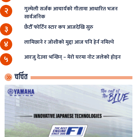
गुल्मेली सर्जक आचार्यको गीतामा आधारित भजन
२
सार्वजनिक
छैटौँ फोर्टिन स्टार कप आजदेखि सुरु
३
लामिछाने र जोशीको मुद्दा आज पनि हेर्न नमिल्ने
४
आरजु देउवा भन्छिन् – मेरो घरमा नोट जलेको होइन
५
चर्चित