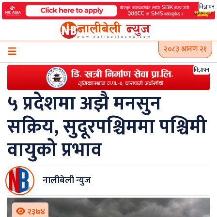
Skip
विज्ञापन
to
content
२०८३ श्रावण २१
विज्ञापन
५ प्रदेशमा अझै मनसुन
सक्रिय, सुदूरपश्चिममा पश्चिमी
वायुको प्रभाव
नालीबेली न्युज
२३७४