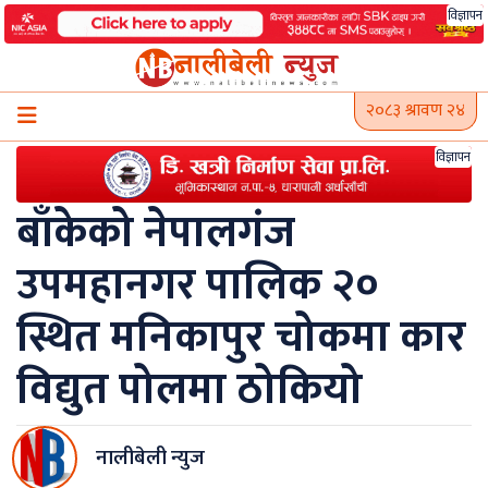
Skip
विज्ञापन
to
content
२०८३ श्रावण २४
विज्ञापन
बाँकेको नेपालगंज
उपमहानगर पालिक २०
स्थित मनिकापुर चोकमा कार
विद्युत पोलमा ठोकियो
नालीबेली न्युज