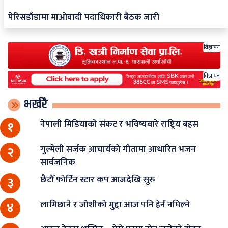
पेरिसडाँडामा माओवादी पदाधिकारी बैठक जारी
विज्ञापन
विज्ञापन
भर्खरै
नेपाली मिडियाको संकट र भविष्यबारे राष्ट्रिय बहस
१
गुल्मेली सर्जक आचार्यको गीतामा आधारित भजन
२
सार्वजनिक
छैटौँ फोर्टिन स्टार कप आजदेखि सुरु
३
लामिछाने र जोशीको मुद्दा आज पनि हेर्न नमिल्ने
४