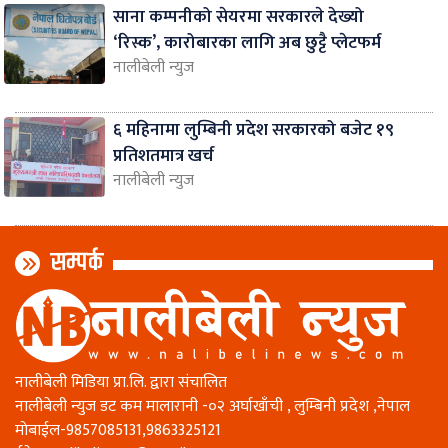
साना कम्पनीको सेयरमा सरकारले देख्यो
‘रिस्क’, कारोबारका लागि अब छुट्टै प्लेटफर्म
नालीबेली न्युज
६ महिनामा लुम्बिनी प्रदेश सरकारको बजेट १९
प्रतिशतमात्र खर्च
नालीबेली न्युज
सम्पर्क
नालीबेली मिडिया प्रा.लि. द्वारा संचालित
नालीबेली न्युज डट कम मालारानी -०२ अर्घाखाँची , लुम्बिनी प्रदेश ,नेपाल
माेबाईल-9857085131,9863325121