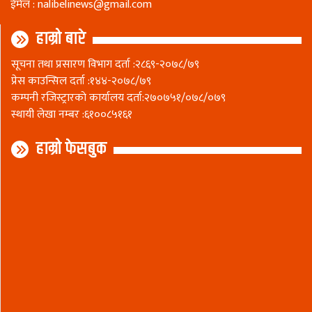
ईमेल :
nalibelinews@gmail.com
हाम्रो बारे
सूचना तथा प्रसारण विभाग दर्ता :२८६९-२०७८/७९
प्रेस काउन्सिल दर्ता :१४४-२०७८/७९
कम्पनी रजिस्ट्रारकाे कार्यालय दर्ता:२७०७५१/०७८/०७९
स्थायी लेखा नम्बर :६१००८५१६१
हाम्रो फेसबुक