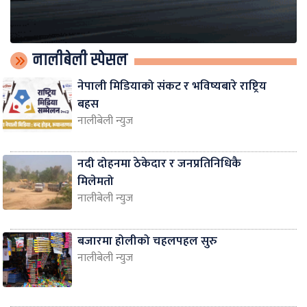
नालीबेली स्पेसल
नेपाली मिडियाको संकट र भविष्यबारे राष्ट्रिय
बहस
नालीबेली न्युज
नदी दोहनमा ठेकेदार र जनप्रतिनिधिकै
मिलेमतो
नालीबेली न्युज
बजारमा होलीको चहलपहल सुरु
नालीबेली न्युज