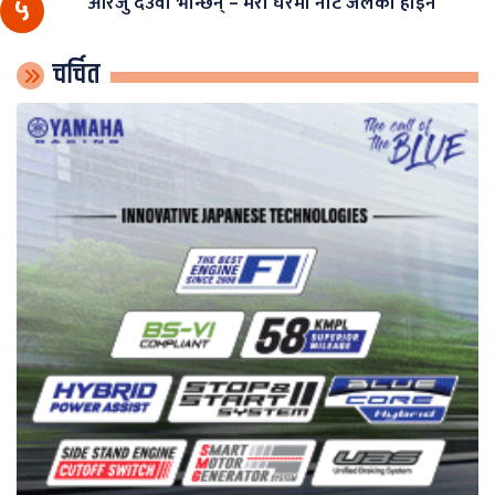
आरजु देउवा भन्छिन् – मेरो घरमा नोट जलेको होइन
५
चर्चित