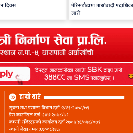
ान दिवस
पेरिसडाँडामा माओवादी पदाधिक
जारी
हाम्रो बारे
सूचना तथा प्रसारण विभाग दर्ता :२८६९-२०७८/७९
प्रेस काउन्सिल दर्ता :१४४-२०७८/७९
कम्पनी रजिस्ट्रारकाे कार्यालय दर्ता:२७०७५१/०७८/०७९
स्थायी लेखा नम्बर :६१००८५१६१