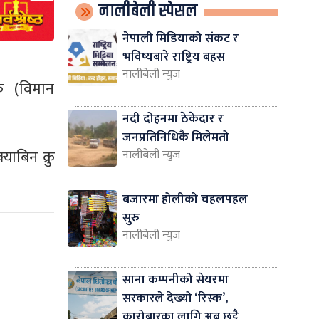
नालीबेली स्पेसल
नेपाली मिडियाको संकट र
भविष्यबारे राष्ट्रिय बहस
नालीबेली न्युज
ु (विमान
नदी दोहनमा ठेकेदार र
जनप्रतिनिधिकै मिलेमतो
ाबिन क्रु
नालीबेली न्युज
बजारमा होलीको चहलपहल
सुरु
नालीबेली न्युज
साना कम्पनीको सेयरमा
सरकारले देख्यो ‘रिस्क’,
कारोबारका लागि अब छुट्टै