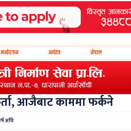
मनोरंजन
अर्थतंत्र
नेपाल
र्ता, आजैबाट काममा फर्कने
र्ष अघि