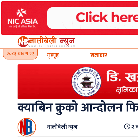
Skip
to
content
२०८३ श्रावण २२
गृहपृष्ठ
समाचार
क्याबिन क्रुको आन्दोलन फि
नालीबेली न्युज
२ व