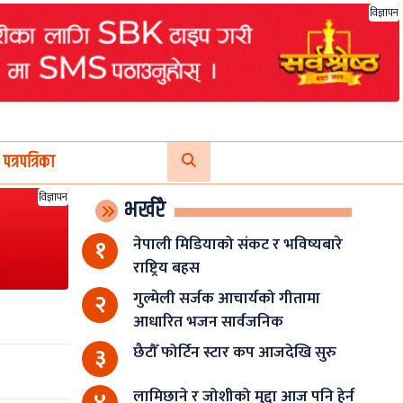
विज्ञापन
पत्रपत्रिका
विज्ञापन
भर्खरै
नेपाली मिडियाको संकट र भविष्यबारे
१
राष्ट्रिय बहस
गुल्मेली सर्जक आचार्यको गीतामा
२
आधारित भजन सार्वजनिक
छैटौँ फोर्टिन स्टार कप आजदेखि सुरु
३
लामिछाने र जोशीको मुद्दा आज पनि हेर्न
४