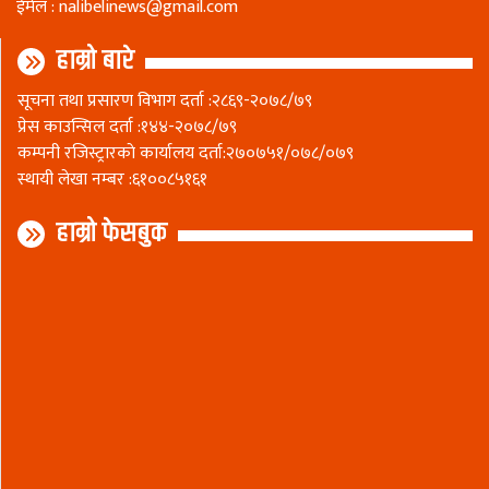
ईमेल :
nalibelinews@gmail.com
हाम्रो बारे
सूचना तथा प्रसारण विभाग दर्ता :२८६९-२०७८/७९
प्रेस काउन्सिल दर्ता :१४४-२०७८/७९
कम्पनी रजिस्ट्रारकाे कार्यालय दर्ता:२७०७५१/०७८/०७९
स्थायी लेखा नम्बर :६१००८५१६१
हाम्रो फेसबुक