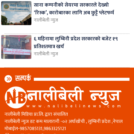
साना कम्पनीको सेयरमा सरकारले देख्यो
‘रिस्क’, कारोबारका लागि अब छुट्टै प्लेटफर्म
नालीबेली न्युज
६ महिनामा लुम्बिनी प्रदेश सरकारको बजेट १९
प्रतिशतमात्र खर्च
नालीबेली न्युज
सम्पर्क
नालीबेली मिडिया प्रा.लि. द्वारा संचालित
नालीबेली न्युज डट कम मालारानी -०२ अर्घाखाँची , लुम्बिनी प्रदेश ,नेपाल
माेबाईल-9857085131,9863325121