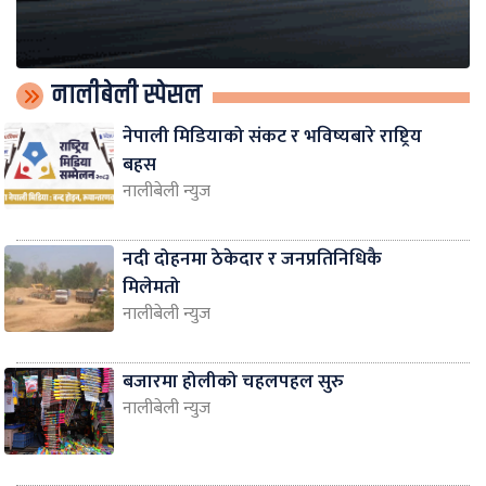
नालीबेली स्पेसल
नेपाली मिडियाको संकट र भविष्यबारे राष्ट्रिय
बहस
नालीबेली न्युज
नदी दोहनमा ठेकेदार र जनप्रतिनिधिकै
मिलेमतो
नालीबेली न्युज
बजारमा होलीको चहलपहल सुरु
नालीबेली न्युज