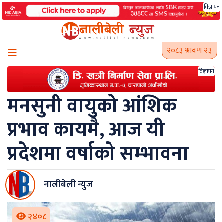
Skip
विज्ञापन
to
content
२०८३ श्रावण २३
विज्ञापन
मनसुनी वायुको आंशिक
प्रभाव कायमै, आज यी
प्रदेशमा वर्षाको सम्भावना
नालीबेली न्युज
२४०८