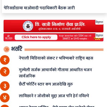
पेरिसडाँडामा माओवादी पदाधिकारी बैठक जारी
विज्ञापन
विज्ञापन
भर्खरै
नेपाली मिडियाको संकट र भविष्यबारे राष्ट्रिय बहस
१
गुल्मेली सर्जक आचार्यको गीतामा आधारित भजन
२
सार्वजनिक
छैटौँ फोर्टिन स्टार कप आजदेखि सुरु
३
लामिछाने र जोशीको मुद्दा आज पनि हेर्न नमिल्ने
४