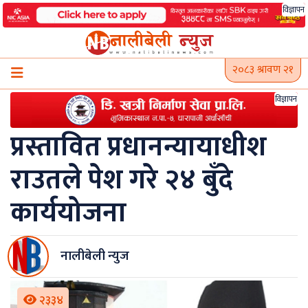
Skip
विज्ञापन
to
content
२०८३ श्रावण २१
विज्ञापन
प्रस्तावित प्रधानन्यायाधीश
राउतले पेश गरे २४ बुँदे
कार्ययोजना
नालीबेली न्युज
२३३४