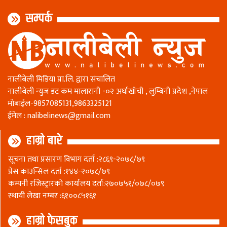
सम्पर्क
नालीबेली मिडिया प्रा.लि. द्वारा संचालित
नालीबेली न्युज डट कम मालारानी -०२ अर्घाखाँची , लुम्बिनी प्रदेश ,नेपाल
माेबाईल-9857085131,9863325121
ईमेल :
nalibelinews@gmail.com
हाम्रो बारे
सूचना तथा प्रसारण विभाग दर्ता :२८६९-२०७८/७९
प्रेस काउन्सिल दर्ता :१४४-२०७८/७९
कम्पनी रजिस्ट्रारकाे कार्यालय दर्ता:२७०७५१/०७८/०७९
स्थायी लेखा नम्बर :६१००८५१६१
हाम्रो फेसबुक