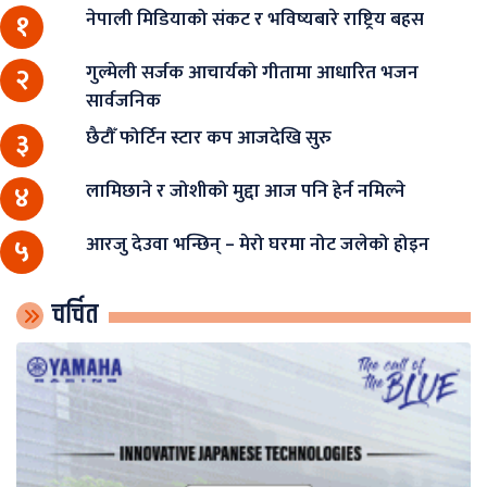
नेपाली मिडियाको संकट र भविष्यबारे राष्ट्रिय बहस
१
गुल्मेली सर्जक आचार्यको गीतामा आधारित भजन
२
सार्वजनिक
छैटौँ फोर्टिन स्टार कप आजदेखि सुरु
३
लामिछाने र जोशीको मुद्दा आज पनि हेर्न नमिल्ने
४
आरजु देउवा भन्छिन् – मेरो घरमा नोट जलेको होइन
५
चर्चित