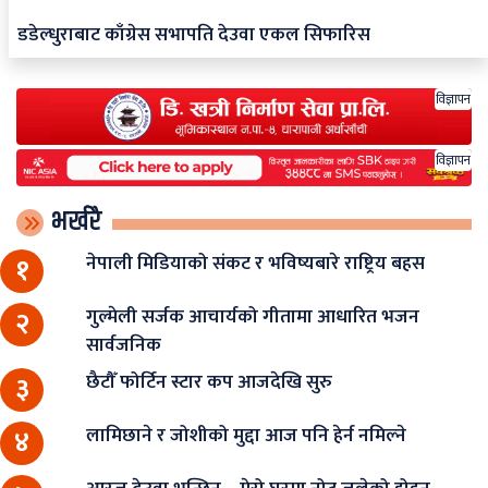
डडेल्धुराबाट काँग्रेस सभापति देउवा एकल सिफारिस
विज्ञापन
विज्ञापन
भर्खरै
नेपाली मिडियाको संकट र भविष्यबारे राष्ट्रिय बहस
१
गुल्मेली सर्जक आचार्यको गीतामा आधारित भजन
२
सार्वजनिक
छैटौँ फोर्टिन स्टार कप आजदेखि सुरु
३
लामिछाने र जोशीको मुद्दा आज पनि हेर्न नमिल्ने
४