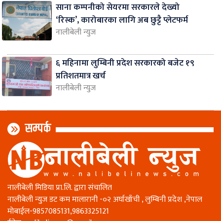
साना कम्पनीको सेयरमा सरकारले देख्यो
‘रिस्क’, कारोबारका लागि अब छुट्टै प्लेटफर्म
नालीबेली न्युज
६ महिनामा लुम्बिनी प्रदेश सरकारको बजेट १९
प्रतिशतमात्र खर्च
नालीबेली न्युज
सम्पर्क
नालीबेली मिडिया प्रा.लि. द्वारा संचालित
नालीबेली न्युज डट कम मालारानी -०२ अर्घाखाँची , लुम्बिनी प्रदेश ,नेपाल
माेबाईल-9857085131,9863325121