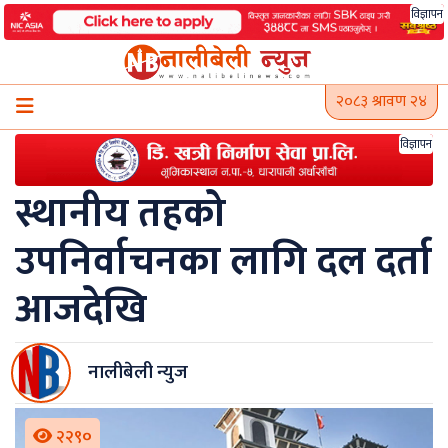
Skip
विज्ञापन
to
content
२०८३ श्रावण २४
विज्ञापन
स्थानीय तहको
उपनिर्वाचनका लागि दल दर्ता
आजदेखि
नालीबेली न्युज
२२९०