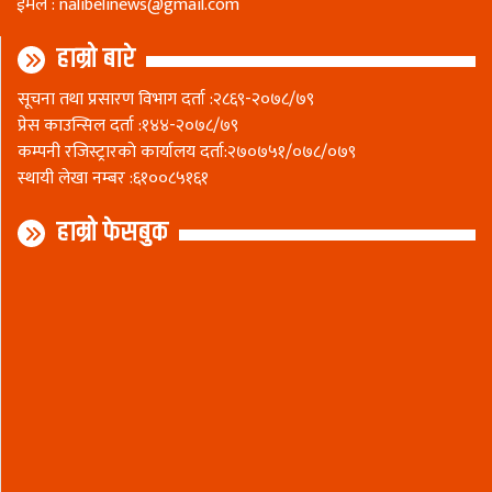
ईमेल :
nalibelinews@gmail.com
हाम्रो बारे
सूचना तथा प्रसारण विभाग दर्ता :२८६९-२०७८/७९
प्रेस काउन्सिल दर्ता :१४४-२०७८/७९
कम्पनी रजिस्ट्रारकाे कार्यालय दर्ता:२७०७५१/०७८/०७९
स्थायी लेखा नम्बर :६१००८५१६१
हाम्रो फेसबुक