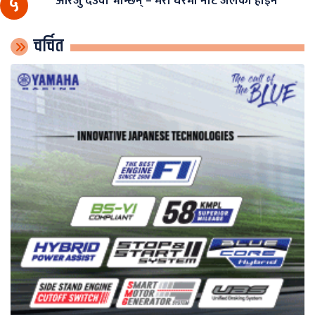
आरजु देउवा भन्छिन् – मेरो घरमा नोट जलेको होइन
५
चर्चित