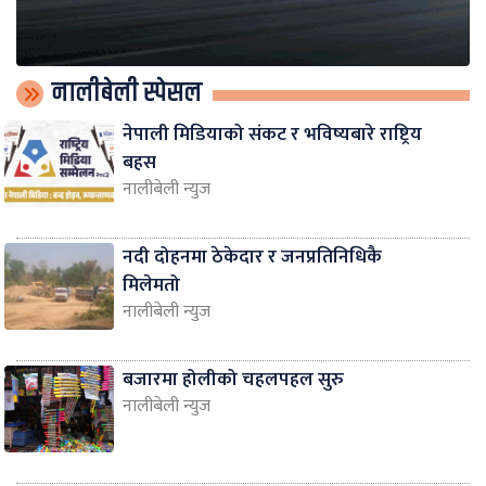
नालीबेली स्पेसल
नेपाली मिडियाको संकट र भविष्यबारे राष्ट्रिय
बहस
नालीबेली न्युज
नदी दोहनमा ठेकेदार र जनप्रतिनिधिकै
मिलेमतो
नालीबेली न्युज
बजारमा होलीको चहलपहल सुरु
नालीबेली न्युज