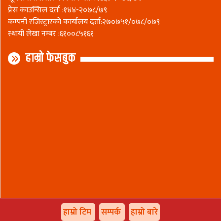
प्रेस काउन्सिल दर्ता :१४४-२०७८/७९
कम्पनी रजिस्ट्रारकाे कार्यालय दर्ता:२७०७५१/०७८/०७९
स्थायी लेखा नम्बर :६१००८५१६१
हाम्रो फेसबुक
हाम्रो टिम
सम्पर्क
हाम्रो बारे