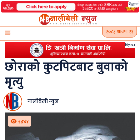
Skip
विज्ञापन
to
content
२०८३ श्रावण २१
विज्ञापन
छोराको कुटपिटबाट बुवाको
मृत्यु
नालीबेली न्युज
२३४१