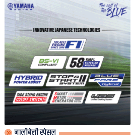
नालीबेली स्पेसल