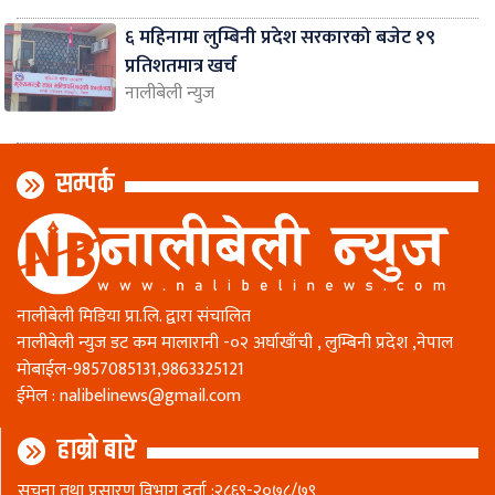
६ महिनामा लुम्बिनी प्रदेश सरकारको बजेट १९
प्रतिशतमात्र खर्च
नालीबेली न्युज
सम्पर्क
नालीबेली मिडिया प्रा.लि. द्वारा संचालित
नालीबेली न्युज डट कम मालारानी -०२ अर्घाखाँची , लुम्बिनी प्रदेश ,नेपाल
माेबाईल-9857085131,9863325121
ईमेल :
nalibelinews@gmail.com
हाम्रो बारे
सूचना तथा प्रसारण विभाग दर्ता :२८६९-२०७८/७९