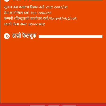
सूचना तथा प्रसारण विभाग दर्ता :२८६९-२०७८/७९
प्रेस काउन्सिल दर्ता :१४४-२०७८/७९
कम्पनी रजिस्ट्रारकाे कार्यालय दर्ता:२७०७५१/०७८/०७९
स्थायी लेखा नम्बर :६१००८५१६१
हाम्रो फेसबुक