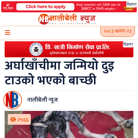
Skip
विज्ञापन
to
content
२०८३ श्रावण २३
विज्ञापन
अर्घाखाँचीमा जन्मियो दुइ
टाउको भएको बाच्छी
नालीबेली न्युज
२५६६