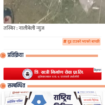
तस्बिर : नालीबेली न्युज
दुइ टाउको भएको बाच्छी
प्रतिक्रिया
विज्ञापन
सम्बन्धित