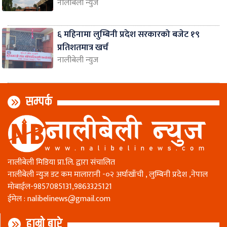
नालीबेली न्युज
६ महिनामा लुम्बिनी प्रदेश सरकारको बजेट १९
प्रतिशतमात्र खर्च
नालीबेली न्युज
सम्पर्क
नालीबेली मिडिया प्रा.लि. द्वारा संचालित
नालीबेली न्युज डट कम मालारानी -०२ अर्घाखाँची , लुम्बिनी प्रदेश ,नेपाल
माेबाईल-9857085131,9863325121
ईमेल :
nalibelinews@gmail.com
हाम्रो बारे