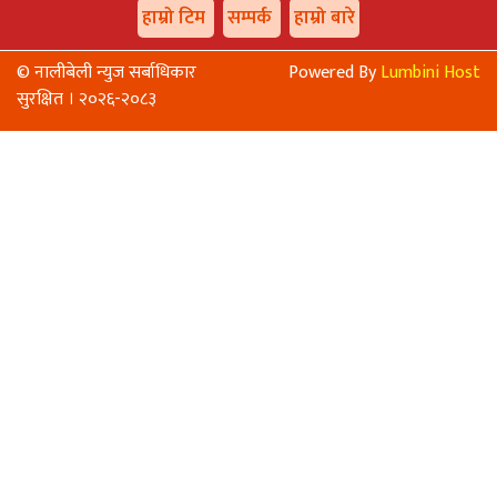
हाम्रो टिम
सम्पर्क
हाम्रो बारे
© नालीबेली न्युज सर्बाधिकार
Powered By
Lumbini Host
सुरक्षित । २०२६-२०८३