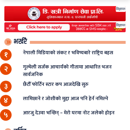
विज्ञापन
विज्ञापन
भर्खरै
नेपाली मिडियाको संकट र भविष्यबारे राष्ट्रिय बहस
१
गुल्मेली सर्जक आचार्यको गीतामा आधारित भजन
२
सार्वजनिक
छैटौँ फोर्टिन स्टार कप आजदेखि सुरु
३
लामिछाने र जोशीको मुद्दा आज पनि हेर्न नमिल्ने
४
आरजु देउवा भन्छिन् – मेरो घरमा नोट जलेको होइन
५