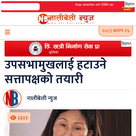
Skip
विज्ञापन
to
content
२०८३ श्रावण २४
विज्ञापन
उपसभामुखलाई हटाउने
सत्तापक्षको तयारी
नालीबेली न्युज
२३२२