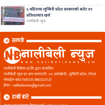
६ महिनामा लुम्बिनी प्रदेश सरकारको बजेट १९
प्रतिशतमात्र खर्च
नालीबेली न्युज
सम्पर्क
नालीबेली मिडिया प्रा.लि. द्वारा संचालित
नालीबेली न्युज डट कम मालारानी -०२ अर्घाखाँची , लुम्बिनी प्रदेश ,नेपाल
माेबाईल-9857085131,9863325121
ईमेल :
nalibelinews@gmail.com
हाम्रो बारे