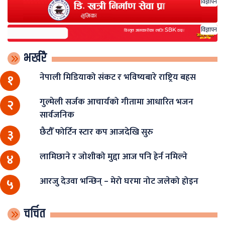
विज्ञापन
विज्ञापन
भर्खरै
नेपाली मिडियाको संकट र भविष्यबारे राष्ट्रिय बहस
१
गुल्मेली सर्जक आचार्यको गीतामा आधारित भजन
२
सार्वजनिक
छैटौँ फोर्टिन स्टार कप आजदेखि सुरु
३
लामिछाने र जोशीको मुद्दा आज पनि हेर्न नमिल्ने
४
आरजु देउवा भन्छिन् – मेरो घरमा नोट जलेको होइन
५
चर्चित