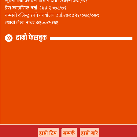
सूचना तथा प्रसारण विभाग दर्ता :२८६९-२०७८/७९
प्रेस काउन्सिल दर्ता :१४४-२०७८/७९
कम्पनी रजिस्ट्रारकाे कार्यालय दर्ता:२७०७५१/०७८/०७९
स्थायी लेखा नम्बर :६१००८५१६१
हाम्रो फेसबुक
हाम्रो टिम
सम्पर्क
हाम्रो बारे