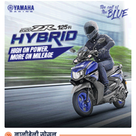
नालीबेली स्पेसल