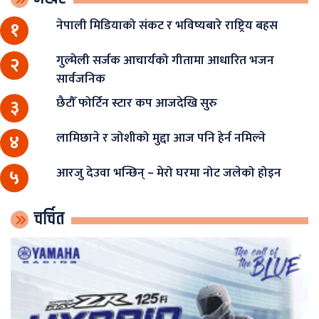
नेपाली मिडियाको संकट र भविष्यबारे राष्ट्रिय बहस
१
गुल्मेली सर्जक आचार्यको गीतामा आधारित भजन
२
सार्वजनिक
छैटौँ फोर्टिन स्टार कप आजदेखि सुरु
३
लामिछाने र जोशीको मुद्दा आज पनि हेर्न नमिल्ने
४
आरजु देउवा भन्छिन् – मेरो घरमा नोट जलेको होइन
५
चर्चित