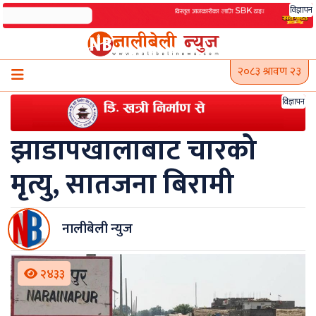
Skip
विज्ञापन
to
content
२०८३ श्रावण २३
विज्ञापन
झाडापखालाबाट चारको
मृत्यु, सातजना बिरामी
नालीबेली न्युज
२४३३