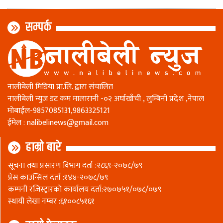
सम्पर्क
नालीबेली मिडिया प्रा.लि. द्वारा संचालित
नालीबेली न्युज डट कम मालारानी -०२ अर्घाखाँची , लुम्बिनी प्रदेश ,नेपाल
माेबाईल-9857085131,9863325121
ईमेल :
nalibelinews@gmail.com
हाम्रो बारे
सूचना तथा प्रसारण विभाग दर्ता :२८६९-२०७८/७९
प्रेस काउन्सिल दर्ता :१४४-२०७८/७९
कम्पनी रजिस्ट्रारकाे कार्यालय दर्ता:२७०७५१/०७८/०७९
स्थायी लेखा नम्बर :६१००८५१६१