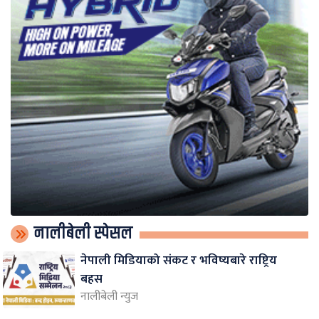
नालीबेली स्पेसल
नेपाली मिडियाको संकट र भविष्यबारे राष्ट्रिय
बहस
नालीबेली न्युज