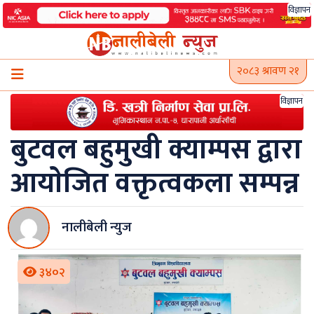
Skip
विज्ञापन
to
content
२०८३ श्रावण २१
विज्ञापन
बुटवल बहुमुखी क्याम्पस द्वारा
आयाेजित वक्तृत्वकला सम्पन्न
नालीबेली न्युज
३४०२