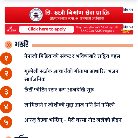
विज्ञापन
विज्ञापन
भर्खरै
नेपाली मिडियाको संकट र भविष्यबारे राष्ट्रिय बहस
१
गुल्मेली सर्जक आचार्यको गीतामा आधारित भजन
२
सार्वजनिक
छैटौँ फोर्टिन स्टार कप आजदेखि सुरु
३
लामिछाने र जोशीको मुद्दा आज पनि हेर्न नमिल्ने
४
आरजु देउवा भन्छिन् – मेरो घरमा नोट जलेको होइन
५