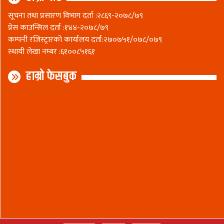
सूचना तथा प्रसारण विभाग दर्ता :२८६९-२०७८/७९
प्रेस काउन्सिल दर्ता :१४४-२०७८/७९
कम्पनी रजिस्ट्रारकाे कार्यालय दर्ता:२७०७५१/०७८/०७९
स्थायी लेखा नम्बर :६१००८५१६१
हाम्रो फेसबुक