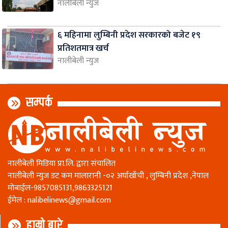
नालीबेली न्युज
६ महिनामा लुम्बिनी प्रदेश सरकारको बजेट १९
प्रतिशतमात्र खर्च
नालीबेली न्युज
सम्पर्क
नालीबेली मिडिया प्रा.लि. द्वारा संचालित
नालीबेली न्युज डट कम मालारानी -०२ अर्घाखाँची , लुम्बिनी प्रदेश ,नेपाल
माेबाईल-9857085131,9863325121
ईमेल :
nalibelinews@gmail.com
हाम्रो बारे