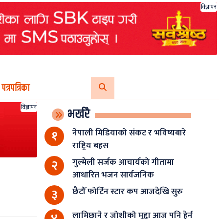
विज्ञापन
पत्रपत्रिका
विज्ञापन
भर्खरै
नेपाली मिडियाको संकट र भविष्यबारे
१
राष्ट्रिय बहस
गुल्मेली सर्जक आचार्यको गीतामा
२
आधारित भजन सार्वजनिक
छैटौँ फोर्टिन स्टार कप आजदेखि सुरु
३
लामिछाने र जोशीको मुद्दा आज पनि हेर्न
४