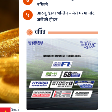
नमिल्ने
आरजु देउवा भन्छिन् – मेरो घरमा नोट
५
जलेको होइन
चर्चित
विज्ञापन