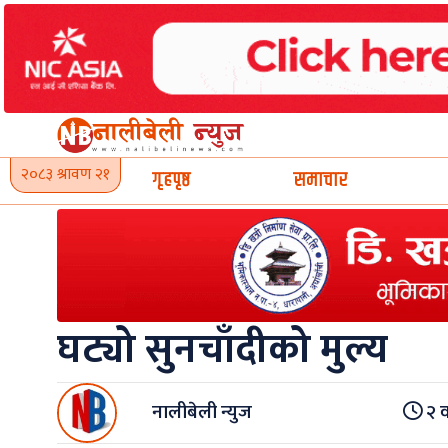
Skip
to
content
२०८३ श्रावण २१
गृहपृष्ठ
समाचार
घट्यो सुनचाँदीको मुल्य
नालीबेली न्युज
२ व