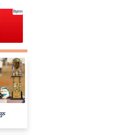
विज्ञापन
ुरु