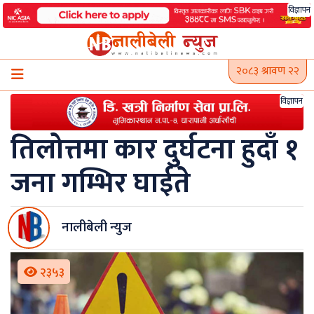
Skip
विज्ञापन
to
content
२०८३ श्रावण २२
विज्ञापन
तिलोत्तमा कार दुर्घटना हुदाँ १
जना गम्भिर घाईते
नालीबेली न्युज
२३५३