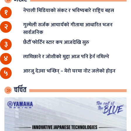
नेपाली मिडियाको संकट र भविष्यबारे राष्ट्रिय बहस
१
गुल्मेली सर्जक आचार्यको गीतामा आधारित भजन
२
सार्वजनिक
छैटौँ फोर्टिन स्टार कप आजदेखि सुरु
३
लामिछाने र जोशीको मुद्दा आज पनि हेर्न नमिल्ने
४
आरजु देउवा भन्छिन् – मेरो घरमा नोट जलेको होइन
५
चर्चित