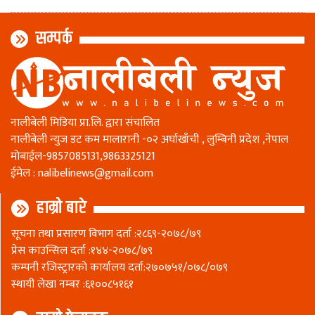
सम्पर्क
नालीबेली मिडिया प्रा.लि. द्वारा संचालित
नालीबेली न्युज डट कम मालारानी -०२ अर्घाखाँची , लुम्बिनी प्रदेश ,नेपाल
माेबाईल-9857085131,9863325121
ईमेल :
nalibelinews@gmail.com
हाम्रो बारे
सूचना तथा प्रसारण विभाग दर्ता :२८६९-२०७८/७९
प्रेस काउन्सिल दर्ता :१४४-२०७८/७९
कम्पनी रजिस्ट्रारकाे कार्यालय दर्ता:२७०७५१/०७८/०७९
स्थायी लेखा नम्बर :६१००८५१६१