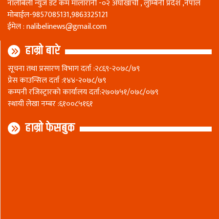
नालीबेली न्युज डट कम मालारानी -०२ अर्घाखाँची , लुम्बिनी प्रदेश ,नेपाल
माेबाईल-9857085131,9863325121
ईमेल :
nalibelinews@gmail.com
हाम्रो बारे
सूचना तथा प्रसारण विभाग दर्ता :२८६९-२०७८/७९
प्रेस काउन्सिल दर्ता :१४४-२०७८/७९
कम्पनी रजिस्ट्रारकाे कार्यालय दर्ता:२७०७५१/०७८/०७९
स्थायी लेखा नम्बर :६१००८५१६१
हाम्रो फेसबुक