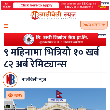
Skip
विज्ञापन
to
content
२०८३ श्रावण २१
विज्ञापन
९ महिनामा भित्रियो १० खर्ब
८२ अर्ब रेमिट्यान्स
नालीबेली न्युज
२३२४