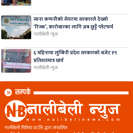
साना कम्पनीको सेयरमा सरकारले देख्यो
‘रिस्क’, कारोबारका लागि अब छुट्टै प्लेटफर्म
नालीबेली न्युज
६ महिनामा लुम्बिनी प्रदेश सरकारको बजेट १९
प्रतिशतमात्र खर्च
नालीबेली न्युज
सम्पर्क
नालीबेली मिडिया प्रा.लि. द्वारा संचालित