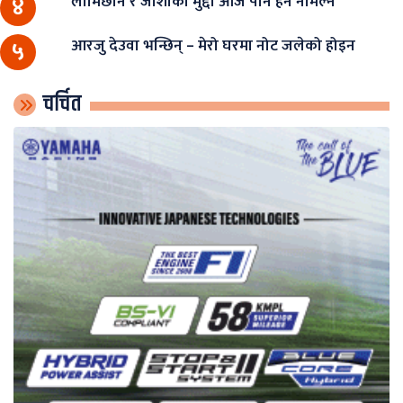
लामिछाने र जोशीको मुद्दा आज पनि हेर्न नमिल्ने
४
आरजु देउवा भन्छिन् – मेरो घरमा नोट जलेको होइन
५
चर्चित