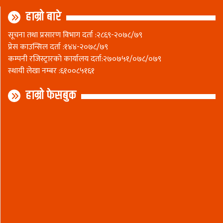
हाम्रो बारे
सूचना तथा प्रसारण विभाग दर्ता :२८६९-२०७८/७९
प्रेस काउन्सिल दर्ता :१४४-२०७८/७९
कम्पनी रजिस्ट्रारकाे कार्यालय दर्ता:२७०७५१/०७८/०७९
स्थायी लेखा नम्बर :६१००८५१६१
हाम्रो फेसबुक