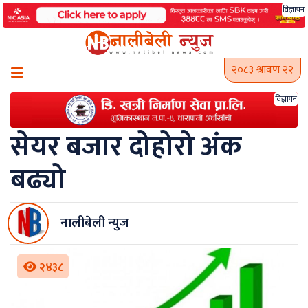
Skip
विज्ञापन
to
content
२०८३ श्रावण २२
विज्ञापन
सेयर बजार दोहोरो अंक
बढ्यो
नालीबेली न्युज
२४३८