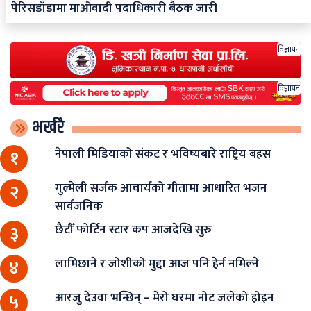
पेरिसडाँडामा माओवादी पदाधिकारी बैठक जारी
विज्ञापन
विज्ञापन
भर्खरै
नेपाली मिडियाको संकट र भविष्यबारे राष्ट्रिय बहस
१
गुल्मेली सर्जक आचार्यको गीतामा आधारित भजन
२
सार्वजनिक
छैटौँ फोर्टिन स्टार कप आजदेखि सुरु
३
लामिछाने र जोशीको मुद्दा आज पनि हेर्न नमिल्ने
४
आरजु देउवा भन्छिन् – मेरो घरमा नोट जलेको होइन
५