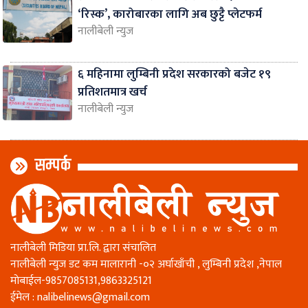
‘रिस्क’, कारोबारका लागि अब छुट्टै प्लेटफर्म
नालीबेली न्युज
६ महिनामा लुम्बिनी प्रदेश सरकारको बजेट १९
प्रतिशतमात्र खर्च
नालीबेली न्युज
सम्पर्क
नालीबेली मिडिया प्रा.लि. द्वारा संचालित
नालीबेली न्युज डट कम मालारानी -०२ अर्घाखाँची , लुम्बिनी प्रदेश ,नेपाल
माेबाईल-9857085131,9863325121
ईमेल :
nalibelinews@gmail.com