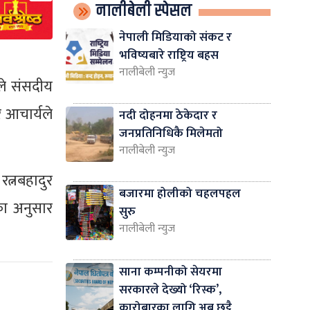
नालीबेली स्पेसल
नेपाली मिडियाको संकट र
भविष्यबारे राष्ट्रिय बहस
नालीबेली न्युज
ले संसदीय
आचार्यले
नदी दोहनमा ठेकेदार र
जनप्रतिनिधिकै मिलेमतो
नालीबेली न्युज
रत्नबहादुर
बजारमा होलीको चहलपहल
का अनुसार
सुरु
नालीबेली न्युज
साना कम्पनीको सेयरमा
सरकारले देख्यो ‘रिस्क’,
कारोबारका लागि अब छुट्टै