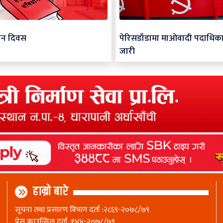
ान दिवस
पेरिसडाँडामा माओवादी पदाधिक
जारी
हाम्रो बारे
सूचना तथा प्रसारण विभाग दर्ता :२८६९-२०७८/७९
प्रेस काउन्सिल दर्ता :१४४-२०७८/७९