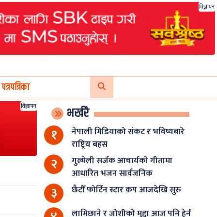
विज्ञापन
पत्रपत्रिका
विज्ञापन
भर्खरै
नेपाली मिडियाको संकट र भविष्यबारे
१
राष्ट्रिय बहस
गुल्मेली सर्जक आचार्यको गीतामा
२
आधारित भजन सार्वजनिक
छैटौँ फोर्टिन स्टार कप आजदेखि सुरु
३
लामिछाने र जोशीको मुद्दा आज पनि हेर्न
४