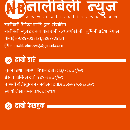
नालीबेली मिडिया प्रा.लि. द्वारा संचालित
नालीबेली न्युज डट कम मालारानी -०२ अर्घाखाँची , लुम्बिनी प्रदेश ,नेपाल
माेबाईल-9857085131,9863325121
ईमेल :
nalibelinews@gmail.com
हाम्रो बारे
सूचना तथा प्रसारण विभाग दर्ता :२८६९-२०७८/७९
प्रेस काउन्सिल दर्ता :१४४-२०७८/७९
कम्पनी रजिस्ट्रारकाे कार्यालय दर्ता:२७०७५१/०७८/०७९
स्थायी लेखा नम्बर :६१००८५१६१
हाम्रो फेसबुक