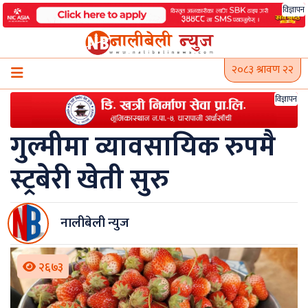
Skip
विज्ञापन
to
content
२०८३ श्रावण २२
विज्ञापन
गुल्मीमा व्यावसायिक रुपमै
स्ट्रबेरी खेती सुरु
नालीबेली न्युज
२६७३