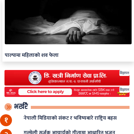
पाल्पामा महिलाको शव फेला
विज्ञापन
विज्ञापन
भर्खरै
नेपाली मिडियाको संकट र भविष्यबारे राष्ट्रिय बहस
१
गुल्मेली सर्जक आचार्यको गीतामा आधारित भजन