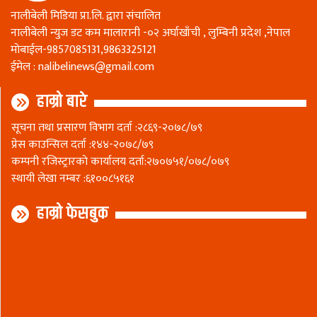
नालीबेली मिडिया प्रा.लि. द्वारा संचालित
नालीबेली न्युज डट कम मालारानी -०२ अर्घाखाँची , लुम्बिनी प्रदेश ,नेपाल
माेबाईल-9857085131,9863325121
ईमेल :
nalibelinews@gmail.com
हाम्रो बारे
सूचना तथा प्रसारण विभाग दर्ता :२८६९-२०७८/७९
प्रेस काउन्सिल दर्ता :१४४-२०७८/७९
कम्पनी रजिस्ट्रारकाे कार्यालय दर्ता:२७०७५१/०७८/०७९
स्थायी लेखा नम्बर :६१००८५१६१
हाम्रो फेसबुक