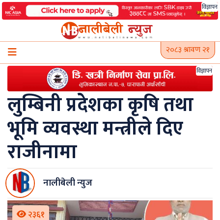
Skip
विज्ञापन
to
content
२०८३ श्रावण २१
विज्ञापन
लुम्बिनी प्रदेशका कृषि तथा
भूमि व्यवस्था मन्त्रीले दिए
राजीनामा
नालीबेली न्युज
२३६१