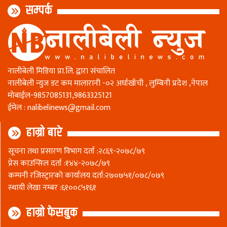
सम्पर्क
नालीबेली मिडिया प्रा.लि. द्वारा संचालित
नालीबेली न्युज डट कम मालारानी -०२ अर्घाखाँची , लुम्बिनी प्रदेश ,नेपाल
माेबाईल-9857085131,9863325121
ईमेल :
nalibelinews@gmail.com
हाम्रो बारे
सूचना तथा प्रसारण विभाग दर्ता :२८६९-२०७८/७९
प्रेस काउन्सिल दर्ता :१४४-२०७८/७९
कम्पनी रजिस्ट्रारकाे कार्यालय दर्ता:२७०७५१/०७८/०७९
स्थायी लेखा नम्बर :६१००८५१६१
हाम्रो फेसबुक