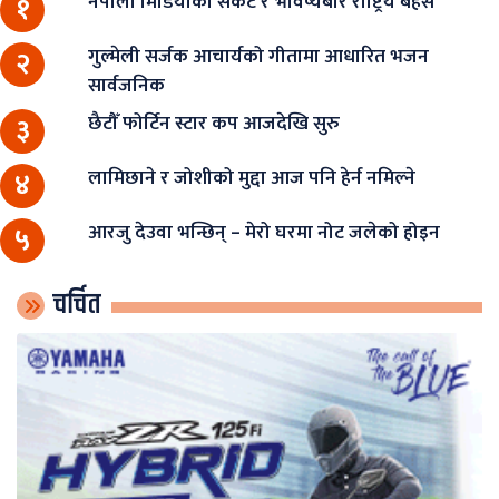
नेपाली मिडियाको संकट र भविष्यबारे राष्ट्रिय बहस
१
गुल्मेली सर्जक आचार्यको गीतामा आधारित भजन
२
सार्वजनिक
छैटौँ फोर्टिन स्टार कप आजदेखि सुरु
३
लामिछाने र जोशीको मुद्दा आज पनि हेर्न नमिल्ने
४
आरजु देउवा भन्छिन् – मेरो घरमा नोट जलेको होइन
५
चर्चित