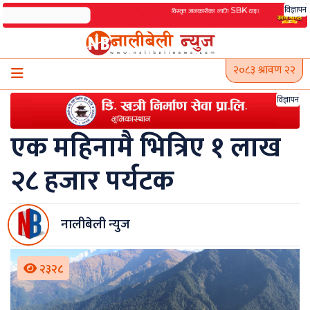
Skip
विज्ञापन
to
content
२०८३ श्रावण २२
विज्ञापन
एक महिनामै भित्रिए १ लाख
२८ हजार पर्यटक
नालीबेली न्युज
२३२८