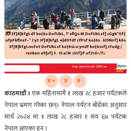
3f]8]kfgLdf ko{6s DofUbL, !* sflQs M DofUbLsf] cGgk"0f{
ufpFkflnsf–^ l:yt 3f]8]kfgL e|d0fdf cfPsf ko{6s . kl5Nnf] k6s
3f]8]kfgLnufot DofUbLsf ko{6sLo:yndf ko{6ssf] cfudg /
rxnkxn a9]sf] 5 . tl:a/M ;Gtf]if uf}td÷/f;;
विज्ञापन
अ +
अ
अ -
काठमाडौं ।
एक महिनामामै १ लाख २८ हजार पर्यटकले
नेपाल भ्रमण गरेका छन्। नेपाल पर्यटन बोर्डका अनुसार
मार्च २०२४ मा १ लाख २८ हजार १ सय ६७ पर्यटक
नेपाल आएका हुन् ।