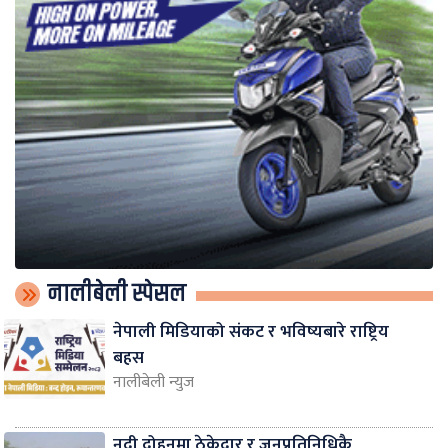
नालीबेली स्पेसल
नेपाली मिडियाको संकट र भविष्यबारे राष्ट्रिय
बहस
नालीबेली न्युज
नदी दोहनमा ठेकेदार र जनप्रतिनिधिकै